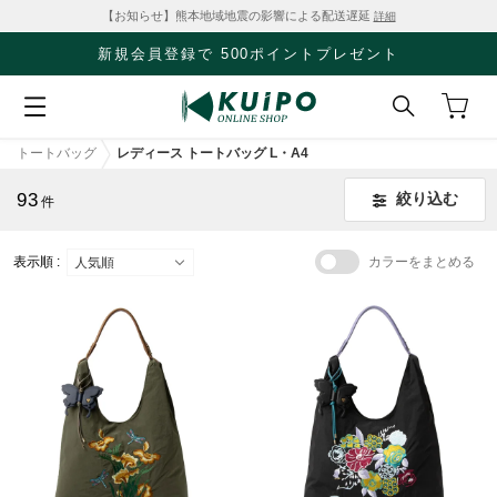
【お知らせ】熊本地域地震の影響による配送遅延
詳細
クリアランスセール開催中！
SALE
トートバッグ
レディース トートバッグ L・A4
93
絞り込む
件
表示順 :
カラーをまとめる