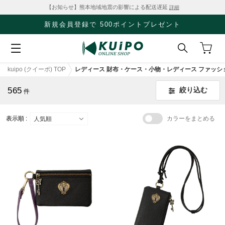
【お知らせ】熊本地域地震の影響による配送遅延
詳細
クリアランスセール開催中！
SALE
kuipo (クイーポ) TOP
レディース 財布・ケース・小物・レディース ファッシ
565
絞り込む
件
表示順 :
カラーをまとめる