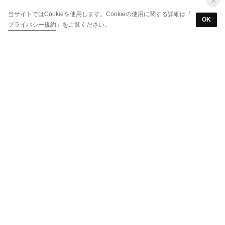
当サイトではCookieを使用します。Cookieの使用に関する詳細は「
OK
プライバシー規約
」をご覧ください。
LANVIN en Bleu
LANVIN en Bleu
リュクサンブールハート パスケース （ミント）
リュクサンブール 二つ折りコンパクト財布
￥9,900
￥13,200
LANVIN en Bleu
LANVIN en Bleu
リュクサンブール 二つ折りコンパクト財布
リュクサンブール 二つ折りコンパクト財布
￥13,200
￥13,200