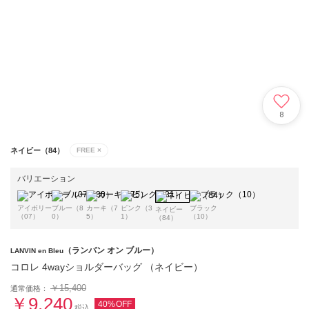
8
ネイビー（84）
FREE
×
バリエーション
アイボリー
ブルー（8
カーキ（7
ピンク（3
ブラック
ネイビー
（07）
0）
5）
1）
（10）
（84）
（ランバン オン ブルー）
LANVIN en Bleu
コロレ 4wayショルダーバッグ （ネイビー）
￥15,400
通常価格：
￥9,240
40%OFF
税込