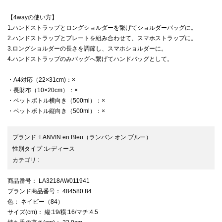
【4wayの使い方】
1.ハンドストラップとロングショルダーを繋げてショルダーバッグに。
2.ハンドストラップとプレートを組み合わせて、スマホストラップに。
3.ロングショルダーの長さを調節し、スマホショルダーに。
4.ハンドストラップのみバッグへ繋げてハンドバッグとして。
・A4対応（22×31cm)：×
・長財布（10×20cm）：×
・ペットボトル横向き（500ml）：×
・ペットボトル縦向き（500ml）：×
ブランド
:
LANVIN en Bleu
（ランバン オン ブルー）
性別タイプ
:
レディース
カテゴリ
:
商品番号
： LA3218AW011941
ブランド商品番号
： 484580 84
色
： ネイビー（84）
サイズ(cm)
： 縦:19/横:16/マチ:4.5