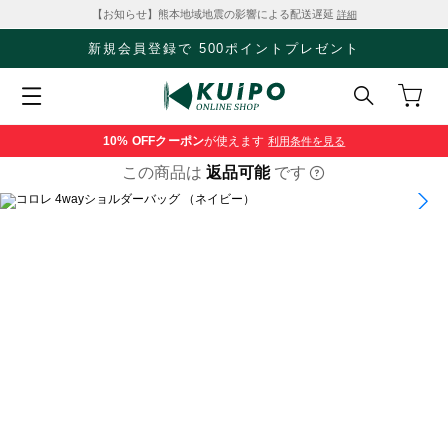
【お知らせ】熊本地域地震の影響による配送遅延
詳細
新規会員登録で 500ポイントプレゼント
10% OFF
クーポン
が使えます
利用条件を見る
この商品は
返品可能
です
1
/
11