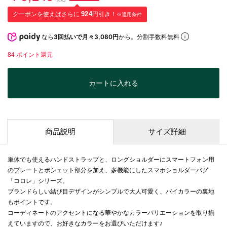
クーポンを使えばさらに
924
円引き！
※適用条件
なら
3回払いで月々3,080円
から。分割手数料無料
84
ポイント還元
カートに入れる
商品説明
サイズ詳細
単体でも使えるハンドストラップと、ロングショルダーにスマートフォン用
のプレートとポシェット部分を加え、多機能にしたスマホショルダーバグ
「コロレ」シリーズ。
ブランドらしい結び目デザインがシンプルで大人可愛く、バイカラーの裏地
もポイントです。
コーディネートのアクセントになる華やかなカラーバリエーションを取り揃
えていますので、お好きなカラーをお選びいただけます♪