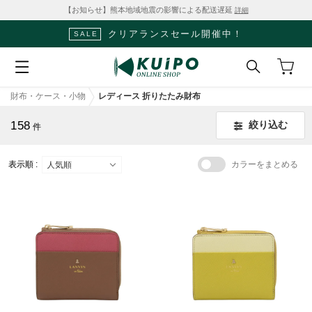
【お知らせ】熊本地域地震の影響による配送遅延
詳細
クリアランスセール開催中！
SALE
財布・ケース・小物
レディース 折りたたみ財布
158
絞り込む
件
表示順 :
カラーをまとめる