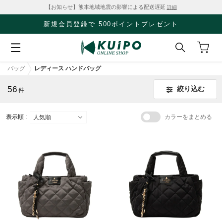
【お知らせ】熊本地域地震の影響による配送遅延
詳細
新規会員登録で 500ポイントプレゼント
バッグ
レディース ハンドバッグ
56
絞り込む
件
表示順 :
カラーをまとめる