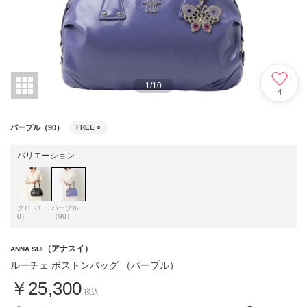
1
/
10
4
パープル（90）
FREE
○
バリエーション
クロ（1
パープル
0）
（90）
（アナスイ）
ANNA SUI
ルーチェ ボストンバッグ （パープル）
￥25,300
税込