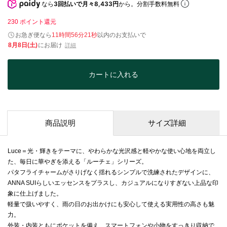
なら
3回払いで月々8,433円
から。分割手数料無料
230
ポイント還元
お急ぎ便なら
11時間56分20秒
以内
のお支払いで
8月8日(土)
にお届け
詳細
カートに入れる
商品説明
サイズ詳細
Luce＝光・輝きをテーマに、やわらかな光沢感と軽やかな使い心地を両立し
た、毎日に華やぎを添える「ルーチェ」シリーズ。
パタフライチャームがさりげなく揺れるシンプルで洗練されたデザインに、
ANNA SUIらしいエッセンスをプラスし、カジュアルになりすぎない上品な印
象に仕上げました。
軽量で扱いやすく、雨の日のお出かけにも安心して使える実用性の高さも魅
力。
外装・内装ともにポケットを備え、スマートフォンや小物をすっきり収納で