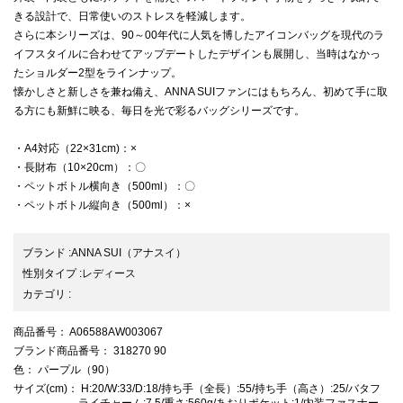
きる設計で、日常使いのストレスを軽減します。
さらに本シリーズは、90～00年代に人気を博したアイコンバッグを現代のラ
イフスタイルに合わせてアップデートしたデザインも展開し、当時はなかっ
たショルダー2型をラインナップ。
懐かしさと新しさを兼ね備え、ANNA SUIファンにはもちろん、初めて手に取
る方にも新鮮に映る、毎日を光で彩るバッグシリーズです。
・A4対応（22×31cm)：×
・長財布（10×20cm）：〇
・ペットボトル横向き（500ml）：〇
・ペットボトル縦向き（500ml）：×
ブランド
:
ANNA SUI
（アナスイ）
性別タイプ
:
レディース
カテゴリ
:
商品番号
： A06588AW003067
ブランド商品番号
： 318270 90
色
： パープル（90）
サイズ(cm)
： H:20/W:33/D:18/持ち手（全長）:55/持ち手（高さ）:25/バタフ
ライチャーム:7.5/重さ:560g/あおりポケット:1/内装ファスナー