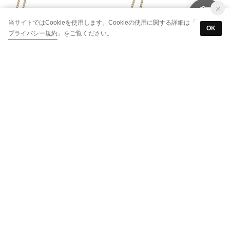
当サイトではCookieを使用します。Cookieの使用に関する詳細は「
OK
プライバシー規約
」をご覧ください。
LANVIN en Bleu
LANVIN en Bleu
リュクサンブールハート パスケース （ネイビー）
リュクサンブールハート パスケース （ミント）
￥9,900
￥9,900
LANVIN en Bleu
LANVIN en Bleu
リュクサンブール 二つ折りコンパクト財布
リュクサンブール 二つ折りコンパクト財布