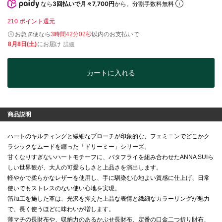
なら
3回払いで月々7,700円
から。分割手数料無料
210
ポイント還元
お急ぎ便なら
3時間42分02秒
以内
のお支払いで
8月8日(土)
にお届け
詳細
カートに入れる
商品説明
ハートのキルティングと繊細なブローチが印象的な、フェミニンでどこかク
ラシックなムードを纏った「ドリーミー」シリーズ。
甘くなりすぎないハートモチーフに、バタフライを組み合わせたANNA SUIら
しい世界観が、大人の可愛らしさと上品さを演出します。
軽やかで柔らかなレザーを使用し、手に馴染む心地よい質感に仕上げ、日常
使いでもストレスのない使い心地を実現。
箔加工を施した革は、光沢を抑えた上品な表情と繊細なカラーリングが魅力
で、長く使うほどに味わいが増します。
薄マチの長財布や、収納力のあるかぶせ長財布、定番の口金二つ折り財布、