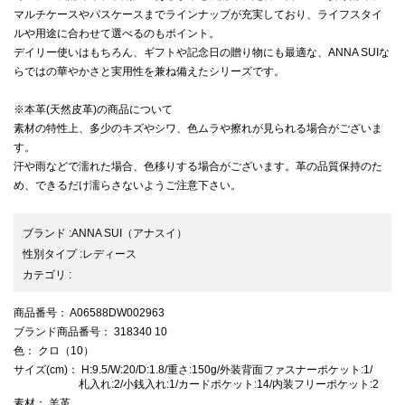
マルチケースやパスケースまでラインナップが充実しており、ライフスタイ
ルや用途に合わせて選べるのもポイント。
デイリー使いはもちろん、ギフトや記念日の贈り物にも最適な、ANNA SUIな
らではの華やかさと実用性を兼ね備えたシリーズです。
※本革(天然皮革)の商品について
素材の特性上、多少のキズやシワ、色ムラや擦れが見られる場合がございま
す。
汗や雨などで濡れた場合、色移りする場合がございます。革の品質保持のた
め、できるだけ濡らさないようご注意下さい。
ブランド
:
ANNA SUI
（アナスイ）
性別タイプ
:
レディース
カテゴリ
:
商品番号
： A06588DW002963
ブランド商品番号
： 318340 10
色
： クロ（10）
サイズ(cm)
： H:9.5/W:20/D:1.8/重さ:150g/外装背面ファスナーポケット:1/
札入れ:2/小銭入れ:1/カードポケット:14/内装フリーポケット:2
素材
： 羊革