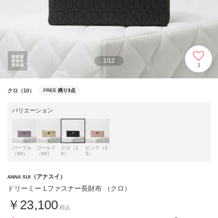
1
/
12
3
クロ（10）
FREE
残り3点
バリエーション
パープル
ゴールド
クロ（1
ピンク（3
（90）
（69）
0）
3）
（アナスイ）
ANNA SUI
ドリーミー Lファスナー長財布 （クロ）
￥23,100
税込