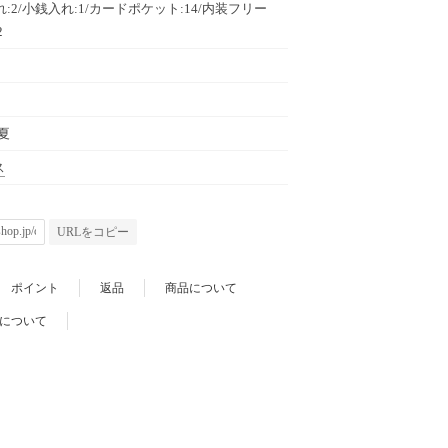
れ:2/小銭入れ:1/カードポケット:14/内装フリー
2
春夏
ス
URLをコピー
ポイント
返品
商品について
について