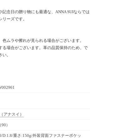
記念日の贈り物にも最適な、ANNA SUIならでは
シリーズです。
、色ムラや擦れが見られる場合がございます。
する場合がございます。革の品質保持のため、で
さい。
W002961
（アナスイ）
90）
W:20/D:1.8/重さ:150g/外装背面ファスナーポケッ