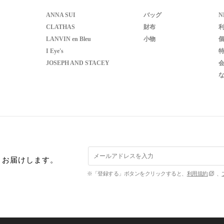
ANNA SUI
バッグ
N
CLATHAS
財布
LANVIN en Bleu
小物
I Eye's
JOSEPH AND STACEY
くお届けします。
※「登録する」ボタンをクリックすると、
利用規約
、