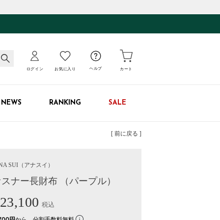
ログイン
お気に入り
ヘルプ
カート
NEWS
RANKING
SALE
[ 前に戻る ]
NA SUI
（アナスイ）
ァスナー長財布 （パープル）
23,100
税込
700円
から。分割手数料無料