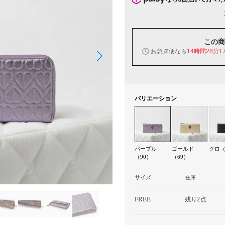
この商
お急ぎ便なら
14時間28分1
バリエーション
パープル
ゴールド
クロ（
（90）
（69）
サイズ
在庫
FREE
残り2点