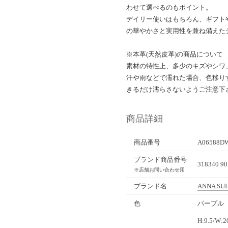
わせて選べるのもポイント。
デイリー使いはもちろん、ギフトや
の華やかさと実用性を兼ね備えた
※本革(天然皮革)の商品について
素材の特性上、多少のキズやシワ
汗や雨などで濡れた場合、色移り
きるだけ濡らさないようご注意下
商品詳細
商品番号
A06588D
ブランド商品番号
318340 90
※店舗お問い合わせ用
ブランド名
ANNA SUI
色
パープル（
H:9.5/