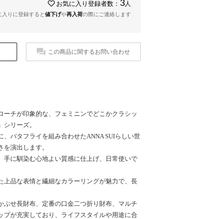
3
お気に入り登録者数：
人
に入りに登録すると
値下げ
や
再入荷
の際にご連絡します
この商品に関するお問い合わせ
ローチが印象的な、フェミニンでどこかクラシッ
」シリーズ。
、バタフライを組み合わせたANNA SUIらしい世
さを演出します。
、手に馴染む心地よい質感に仕上げ、日常使いで
。
た上品な表情と繊細なカラーリングが魅力で、長
かぶせ長財布、定番の口金二つ折り財布、マルチ
ップが充実しており、ライフスタイルや用途に合