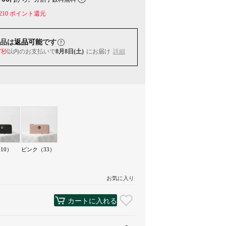
210
ポイント還元
品は
返品可能
です
7秒
以内
のお支払いで
8月8日(土)
にお届け
詳細
10）
ピンク（33）
お気に入り
カートに入れる