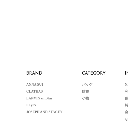
BRAND
CATEGORY
I
ANNA SUI
バッグ
N
CLATHAS
財布
LANVIN en Bleu
小物
I Eye's
JOSEPH AND STACEY