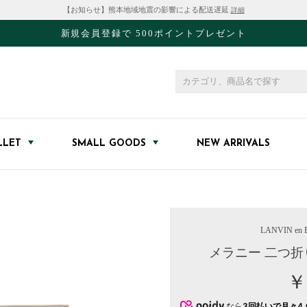
【お知らせ】熊本地域地震の影響による配送遅延
詳細
新規会員登録で 500ポイントプレゼント
LLET
SMALL GOODS
NEW ARRIVALS
LANVIN en B
メラニー 二つ折
￥
なら
3回払いで月々4,