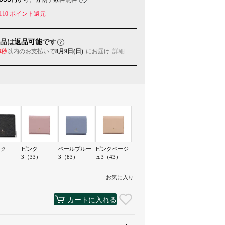
110
ポイント還元
品は
返品可能
です
8秒
以内
のお支払いで
8月9日(日)
にお届け
詳細
ック
ピンク
ペールブルー
ピンクベージ
）
3（33）
3（83）
ュ3（43）
お気に入り
カートに入れる