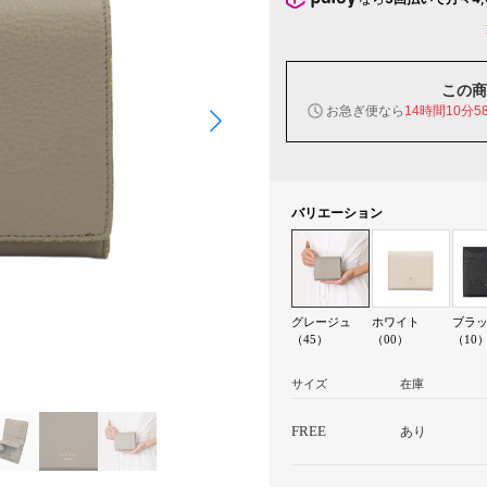
この商
お急ぎ便なら
14時間10分5
バリエーション
グレージュ
ホワイト
ブラ
（45）
（00）
（10
サイズ
在庫
FREE
あり