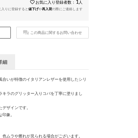
1
お気に入り登録者数：
人
に入りに登録すると
値下げ
や
再入荷
の際にご連絡します
この商品に関するお問い合わせ
詳細
風合いが特徴のイタリアンレザーを使用したシリ
ラキラのグリッター入りコバを丁寧に塗りまし
たデザインです。
な印象。
、色ムラや擦れが見られる場合がございます。