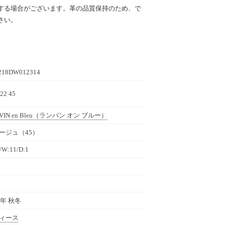
する場合がございます。革の品質保持のため、で
さい。
218DW012314
22 45
IN en Bleu
（ランバン オン ブルー）
ージュ（45）
/W:11/D:1
5年 秋冬
ィース