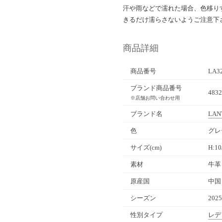
汗や雨などで濡れた場合、色移り
きるだけ濡らさないようご注意下
商品詳細
商品番号
LA3
ブランド商品番号
4832
※店舗お問い合わせ用
ブランド名
LANV
色
グレ
サイズ(cm)
H:10
素材
牛革
原産国
中国
シーズン
202
性別タイプ
レデ