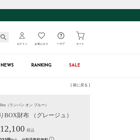
ログイン
お気に入り
ヘルプ
カート
NEWS
RANKING
SALE
[ 前に戻る ]
leu
（ランバン オン ブルー）
りBOX財布 （グレージュ）
12,100
税込
033円
から。分割手数料無料