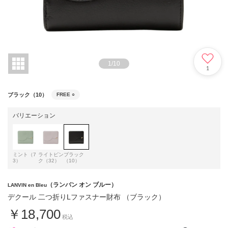
1
/
10
1
ブラック（10）
FREE
○
バリエーション
ミント（7
ライトピン
ブラック
3）
ク（32）
（10）
（ランバン オン ブルー）
LANVIN en Bleu
デクール 二つ折りLファスナー財布 （ブラック）
￥18,700
税込