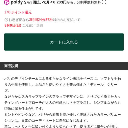
なら
3回払いで月々6,233円
から。分割手数料無料
170
ポイント還元
お急ぎ便なら
3時間24分36秒
以内
のお支払いで
8月9日(日)
にお届け
詳細
カートに入れる
商品説明
パリのデザインチームによる柔らかなライン表現をベースに、ソフトな手触
りの牛革を使用し、上品さと使いやすさを兼ね備えた「デクール」シリー
ズ。
なだらかなスカラップラインのフラップデザインに、さりげなく添えたカッ
ティングハートブローチが大人の可愛らしさをプラスし、シンプルながらも
印象に残る仕上がりです。
ミントやピンクなど、パリから着想を得た優しく洗練されたカラーバリエー
ションは、日常のコーディネートに自然になじみます。
革はしっとりと手に吸い付くような柔らかさで、使うほどに風合いが増し、