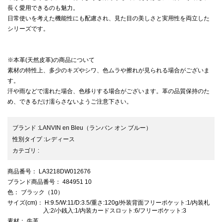
長く愛用できるのも魅力。
日常使いを考えた機能性にも配慮され、見た目の美しさと実用性を両立した
シリーズです。
※本革(天然皮革)の商品について
素材の特性上、多少のキズやシワ、色ムラや擦れが見られる場合がございま
す。
汗や雨などで濡れた場合、色移りする場合がございます。革の品質保持のた
め、できるだけ濡らさないようご注意下さい。
ブランド
:
LANVIN en Bleu
（ランバン オン ブルー）
性別タイプ
:
レディース
カテゴリ
:
商品番号
： LA3218DW012676
ブランド商品番号
： 484951 10
色
： ブラック（10）
サイズ(cm)
： H:9.5/W:11/D:3.5/重さ:120g/外装背面フリーポケット:1/内装札
入:2/小銭入:1/内装カードスロット:6/フリーポケット:3
素材
： 牛革