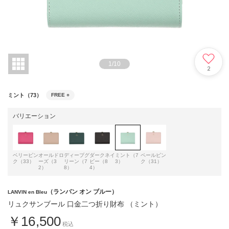
1
/
10
2
ミント（73）
FREE
○
バリエーション
ベリーピン
オールドロ
ディープグ
ダークネイ
ミント（7
ペールピン
ク（33）
ーズ（3
リーン（7
ビー（8
3）
ク（31）
2）
8）
4）
（ランバン オン ブルー）
LANVIN en Bleu
リュクサンブール 口金二つ折り財布 （ミント）
￥16,500
税込