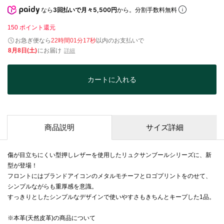
なら
3回払いで月々5,500円
から。分割手数料無料
150
ポイント還元
お急ぎ便なら
22時間01分17秒
以内
のお支払いで
8月8日(土)
にお届け
詳細
カートに入れる
商品説明
サイズ詳細
傷が目立ちにくい型押しレザーを使用したリュクサンブールシリーズに、新
型が登場！
フロントにはブランドアイコンのメタルモチーフとロゴプリントをのせて、
シンプルながらも重厚感を意識。
すっきりとしたシンプルなデザインで使いやすさもきちんとキープした1品。
※本革(天然皮革)の商品について