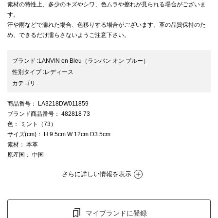
素材の特性上、多少のキズやシワ、色ムラや擦れが見られる場合がございま
す。
汗や雨などで濡れた場合、色移りする場合がございます。革の品質保持のた
め、できるだけ濡らさないようご注意下さい。
ブランド
:
LANVIN en Bleu
（ランバン オン ブルー）
性別タイプ
:
レディース
カテゴリ
:
商品番号
： LA3218DW011859
ブランド商品番号
： 482818 73
色
： ミント（73）
サイズ(cm)
： H 9.5cm W 12cm D3.5cm
素材
： 本革
原産国
： 中国
さらに詳しい情報を表示
マイブランドに登録