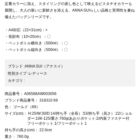
定番カラーに加え、スタイリングの差し色として映えるピスタチオカラーも
展開し、大人の装いに新鮮さを添える、ANNA SUIらしい品格と実用性を兼ね
備えたバッグシリーズです。
・A4対応（22×31cm)：×
・長財布（10×20cm）：〇
・ペットボトル横向き（500ml）：〇
・ペットボトル縦向き（500ml）：〇
ブランド
:
ANNA SUI
（アナスイ）
性別タイプ
:
レディース
カテゴリ
:
商品番号
： A06588AW003056
ブランド商品番号
： 318310 69
色
： ゴールド（69）
サイズ(cm)
： H:25/W:30/D:14/持ち手（全長）:53/持ち手（高さ）:22/ショル
ダー:106-125/重さ:760g/あおりポケット:2/内装ファスナー付
フリーポケット:1/フリーポケット:1
持ち手の高さ(cm)
： 22.0cm
重さ
： 760.0g