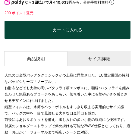
なら
3回払いで月々10,633円
から。分割手数料無料
290
ポイント還元
カートに入れる
商品説明
サイズ詳細
人気の口金型バッグをクラシックかつ上品に昇華させた、EC限定展開の特別
なバッグシリーズ「ノーブル」。
お財布などでも支持の高いバタフライ柄エンボスに、額縁×バタフライを組み
合わせた気品あるブローチをあしらい、落ち着いた中にも華やかさを感じさ
せるデザインに仕上げました。
縦型フォルムは、水筒やペットボトルもすっきり収まる実用的なサイズ感
で、バッグの中を一目で見渡せる大きな口金開口も魅力。
前後にはあおりポケットを備え、出し入れの多い小物の収納にも便利です。
付属のショルダーストラップで斜め掛けも可能な2WAY仕様となっており、通
勤・お出かけ・フォーマルまで幅広いシーンに対応。