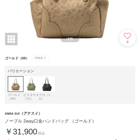
1
/
9
4
ゴールド（69）
FREE
×
バリエーション
ゴールド
ピスタチオ
クロ（1
（69）
（72）
0）
（アナスイ）
ANNA SUI
ノーブル 2way口金ハンドバッグ （ゴールド）
￥31,900
税込