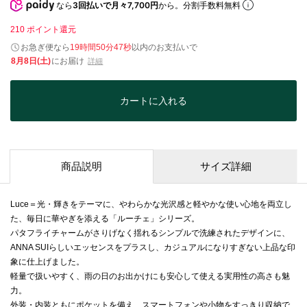
なら
3回払いで月々7,700円
から。分割手数料無料
210
ポイント還元
お急ぎ便なら
19時間50分47秒
以内
のお支払いで
8月8日(土)
にお届け
詳細
カートに入れる
商品説明
サイズ詳細
Luce＝光・輝きをテーマに、やわらかな光沢感と軽やかな使い心地を両立し
た、毎日に華やぎを添える「ルーチェ」シリーズ。
パタフライチャームがさりげなく揺れるシンプルで洗練されたデザインに、
ANNA SUIらしいエッセンスをプラスし、カジュアルになりすぎない上品な印
象に仕上げました。
軽量で扱いやすく、雨の日のお出かけにも安心して使える実用性の高さも魅
力。
外装・内装ともにポケットを備え、スマートフォンや小物をすっきり収納で