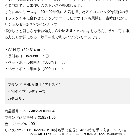
きる設計で、日常使いのストレスを軽減します。
さらに本シリーズは、90～00年代に人気を博したアイコンバッグを現代のラ
イフスタイルに合わせてアップデートしたデザインも展開し、当時はなかっ
たショルダー2型をラインナップ。
懐かしさと新しさを兼ね備え、ANNA SUIファンにはもちろん、初めて手に取
る方にも新鮮に映る、毎日を光で彩るバッグシリーズです。
・A4対応（22×31cm)：×
・長財布（10×20cm）：〇
・ペットボトル横向き（500ml）：〇
・ペットボトル縦向き（500ml）：×
ブランド
:
ANNA SUI
（アナスイ）
性別タイプ
:
レディース
カテゴリ
:
商品番号
： A06588AW003064
ブランド商品番号
： 318271 90
色
： パープル（90）
サイズ(cm)
： H:18/W:30/D:13/持ち手（全長）:48.5/持ち手（高さ）:25/ショ
ルダー:95-117/バタフライチャーム:7.5/重さ:490g/外装正面マ