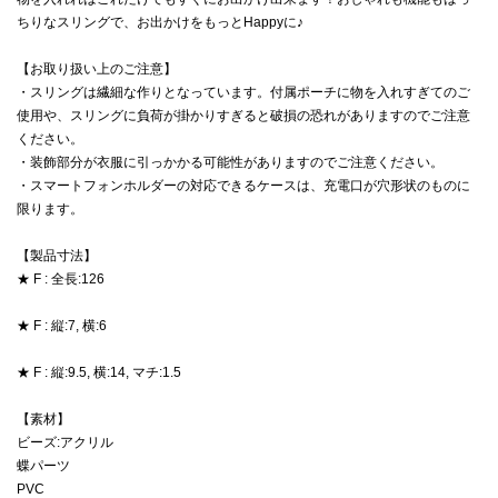
ちりなスリングで、お出かけをもっとHappyに♪
【お取り扱い上のご注意】
・スリングは繊細な作りとなっています。付属ポーチに物を入れすぎてのご
使用や、スリングに負荷が掛かりすぎると破損の恐れがありますのでご注意
ください。
・装飾部分が衣服に引っかかる可能性がありますのでご注意ください。
・スマートフォンホルダーの対応できるケースは、充電口が穴形状のものに
限ります。
【製品寸法】
★ F : 全長:126
★ F : 縦:7, 横:6
★ F : 縦:9.5, 横:14, マチ:1.5
【素材】
ビーズ:アクリル
蝶パーツ
PVC