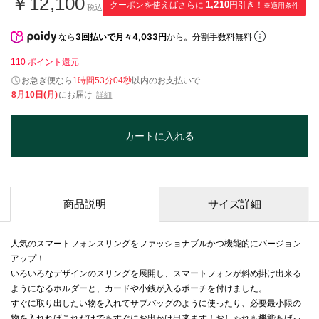
￥12,100
クーポンを使えばさらに
1,210
円引き！
※適用条件
税込
なら
3回払いで月々4,033円
から。分割手数料無料
110
ポイント還元
お急ぎ便なら
1時間53分04秒
以内
のお支払いで
8月10日(月)
にお届け
詳細
カートに入れる
商品説明
サイズ詳細
人気のスマートフォンスリングをファッショナブルかつ機能的にバージョン
アップ！
いろいろなデザインのスリングを展開し、スマートフォンが斜め掛け出来る
ようになるホルダーと、カードや小銭が入るポーチを付けました。
すぐに取り出したい物を入れてサブバッグのように使ったり、必要最小限の
物を入れればこれだけでもすぐにお出かけ出来ます！おしゃれも機能もばっ