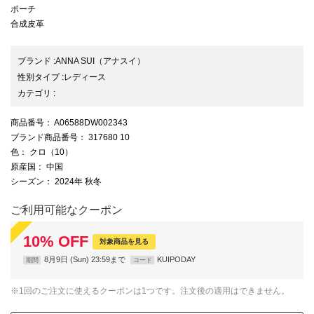
ポーチ
合成皮革
ブランド
:
ANNA SUI
（アナスイ）
性別タイプ
:
レディース
カテゴリ
:
商品番号
： A06588DW002343
ブランド商品番号
： 317680 10
色
： クロ（10）
原産国
： 中国
シーズン
： 2024年 秋冬
ご利用可能なクーポン
10
%
OFF
対象商品を見る
8月9日 (Sun) 23:59まで
KUIPODAY
期間
コード
※1回のご注文に使えるクーポンは1つです。注文後の適用はできません。