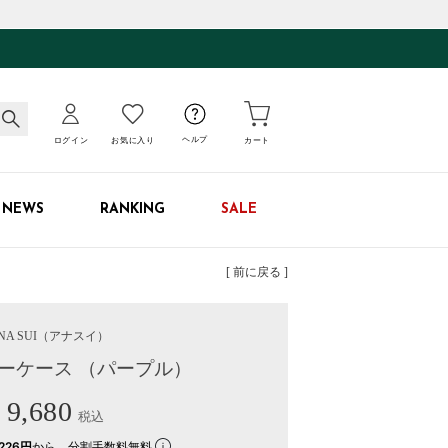
ログイン
お気に入り
ヘルプ
カート
NEWS
RANKING
SALE
[ 前に戻る ]
NA SUI
（アナスイ）
キーケース （パープル）
9,680
税込
226円
から。分割手数料無料