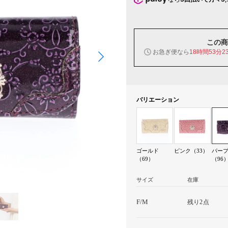
この商
お急ぎ便なら
18時間53分2
バリエーション
ゴールド
ピンク（33）
パー
（69）
（96
サイズ
在庫
F/M
残り2点