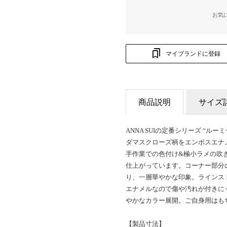
お気
マイブランドに登録
商品説明
サイズ
ANNA SUIの定番シリーズ “ルーミ
ダマスクローズ柄をエンボスエナ
手作業での色付け&極小ラメの吹
仕上がっています。コーナー部分
り、一層華やかな印象。ラインス
エナメルなので傷や汚れが付きに
やかなカラー展開。ご自身用はも
【製品寸法】