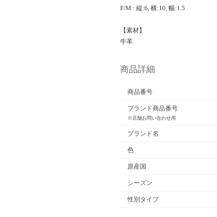
F/M : 縦:6, 横:10, 幅:1.5
【素材】
牛革
商品詳細
商品番号
ブランド商品番号
※店舗お問い合わせ用
ブランド名
色
原産国
シーズン
性別タイプ