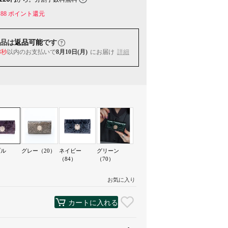
88
ポイント還元
品は
返品可能
です
3秒
以内
のお支払いで
8月10日(月)
にお届け
詳細
プル
グレー（20）
ネイビー
グリーン
）
（84）
（70）
お気に入り
カートに入れる