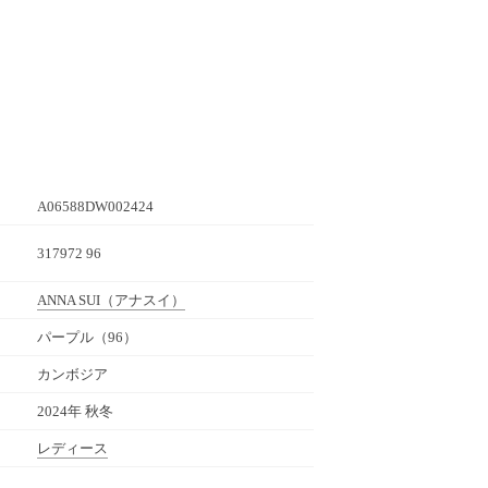
A06588DW002424
317972 96
ANNA SUI
（アナスイ）
パープル（96）
カンボジア
2024年 秋冬
レディース