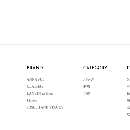
BRAND
CATEGORY
I
ANNA SUI
バッグ
N
CLATHAS
財布
LANVIN en Bleu
小物
I Eye's
JOSEPH AND STACEY