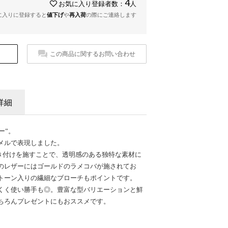
4
お気に入り登録者数：
人
に入りに登録すると
値下げ
や
再入荷
の際にご連絡します
この商品に関するお問い合わせ
詳細
ー”。
メルで表現しました。
き付けを施すことで、透明感のある独特な素材に
のレザーにはゴールドのラメコバが施されてお
トーン入りの繊細なブローチもポイントです。
くく使い勝手も◎。豊富な型バリエーションと鮮
ちろんプレゼントにもおススメです。