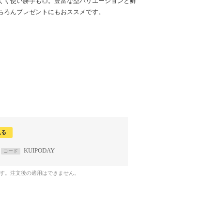
くく使い勝手も◎。豊富な型バリエーションと鮮
ちろんプレゼントにもおススメです。
見る
KUIPODAY
コード
です。注文後の適用はできません。