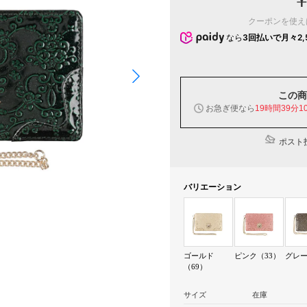
￥
クーポンを使
なら
3回払いで月々2,
この商
お急ぎ便なら
19時間39分0
ポスト投
バリエーション
ゴールド
ピンク（33）
グレー
（69）
サイズ
在庫