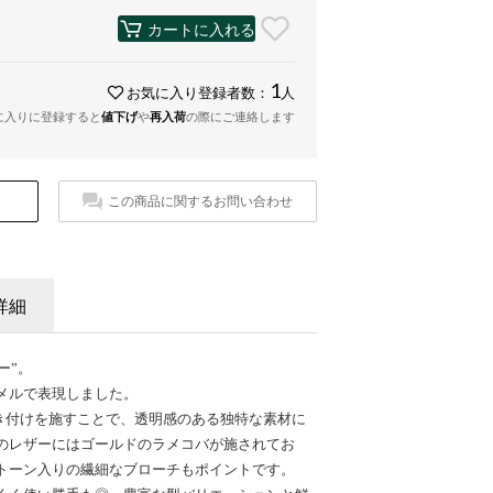
カートに入れる
1
お気に入り登録者数：
人
に入りに登録すると
値下げ
や
再入荷
の際にご連絡します
この商品に関するお問い合わせ
詳細
ー”。
メルで表現しました。
き付けを施すことで、透明感のある独特な素材に
のレザーにはゴールドのラメコバが施されてお
トーン入りの繊細なブローチもポイントです。