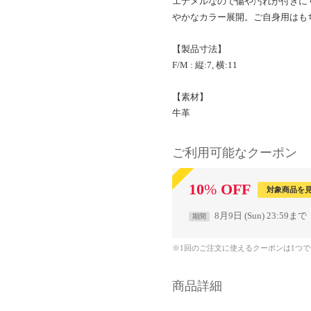
エナメルなので傷や汚れが付きに
やかなカラー展開。ご自身用はも
【製品寸法】
F/M : 縦:7, 横:11
【素材】
牛革
ご利用可能なクーポン
10
%
OFF
対象商品を
8月9日 (Sun) 23:59まで
期間
※1回のご注文に使えるクーポンは1つ
商品詳細