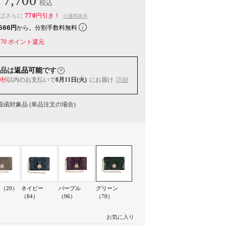
7,700
税込
770
えばさらに
円引き！
※適用条件
566円
から。分割手数料無料
70
ポイント還元
品は
返品可能
です
9秒
以内
のお支払いで
8月11日(火)
にお届け
詳細
函対象品 (単品注文の場合)
（20）
ネイビー
パープル
グリーン
（84）
（96）
（70）
お気に入り