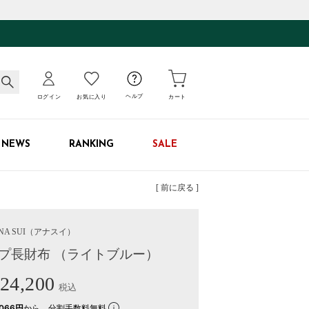
ログイン
お気に入り
ヘルプ
カート
NEWS
RANKING
SALE
[ 前に戻る ]
NA SUI
（アナスイ）
プ長財布 （ライトブルー）
24,200
税込
066円
から。分割手数料無料