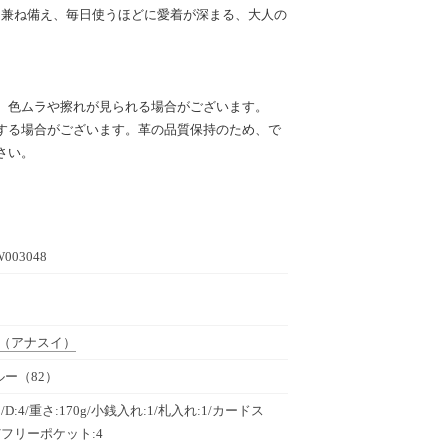
用性を兼ね備え、毎日使うほどに愛着が深まる、大人の
。
、色ムラや擦れが見られる場合がございます。
する場合がございます。革の品質保持のため、で
さい。
W003048
（アナスイ）
ー（82）
19/D:4/重さ:170g/小銭入れ:1/札入れ:1/カードス
4/フリーポケット:4