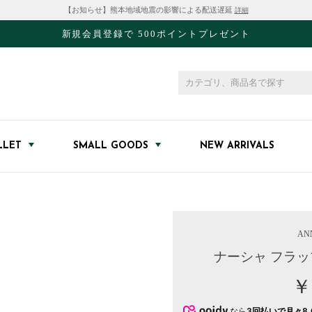
【お知らせ】熊本地域地震の影響による配送遅延
詳細
新規会員登録で 500ポイントプレゼント
LLET
SMALL GOODS
NEW ARRIVALS
AN
ナーシャ フラッ
￥
なら
3回払いで月々8,