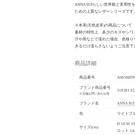
ANNA SUIらしい世界観と実
ための上質なレザーシリーズです
※本革(天然皮革)の商品について
素材の特性上、多少のキズやシワ
汗や雨などで濡れた場合、色移り
きるだけ濡らさないようご注意下
商品詳細
商品番号
A06588D
ブランド商品番号
318381 82
※店舗お問い合わせ用
ブランド名
ANNA SUI
色
ライトブル
H:10/W:
サイズ(cm)
ロット:1