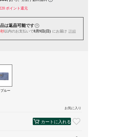
220
ポイント還元
品は
返品可能
です
8秒
以内
のお支払いで
8月9日(日)
にお届け
詳細
トブルー
）
お気に入り
カートに入れる