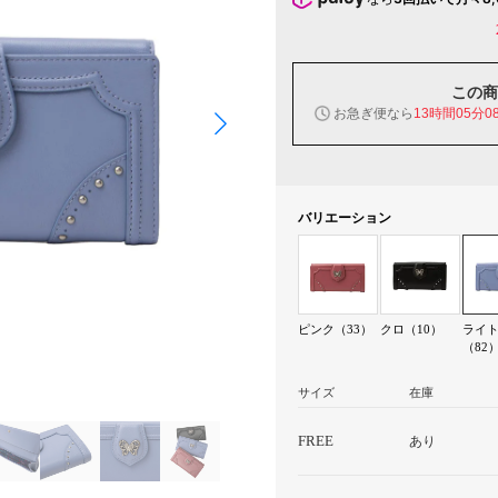
この商
お急ぎ便なら
13時間05分0
バリエーション
ピンク（33）
クロ（10）
ライ
（82
サイズ
在庫
FREE
あり