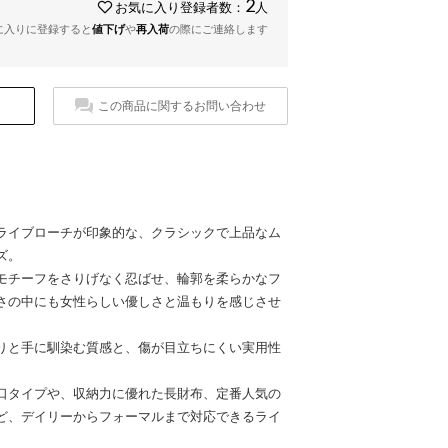
2
お気に入り登録者数：
人
に入りに登録すると
値下げ
や
再入荷
の際にご連絡します
この商品に関するお問い合わせ
ライブローチが印象的な、クラシックで上品なム
ズ。
モチーフをさりげなく忍ばせ、輪郭を柔らかなフ
さの中にも女性らしい優しさと温もりを感じさせ
りと手に馴染む質感と、傷が目立ちにくい実用性
口タイプや、収納力に優れた長財布、定番人気の
ど、デイリーからフォーマルまで対応できるライ