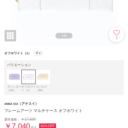
1
/
6
7
オフホワイト（1）
F
○
バリエーション
ラベンダー
オフホワイ
ゴールド
（92）
ト（1）
（69）
（アナスイ）
ANNA SUI
フレームアーツ マルチケース オフホワイト
￥17,600
通常価格：
￥7,040
60%OFF
税込