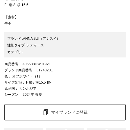
F : 縦:8, 横:15.5
【素材】
牛革
ブランド
:
ANNA SUI
（アナスイ）
性別タイプ
:
レディース
カテゴリ
:
商品番号
： A06588DW01921
ブランド商品番号
： 31740201
色
： オフホワイト（1）
サイズ(cm)
： F 縦8 横15.5 幅-
原産国
： カンボジア
シーズン
： 2024年 春夏
マイブランドに登録