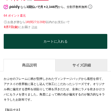
なら
3回払いで月々2,346円
から。分割手数料無料
64
ポイント還元
お急ぎ便なら
1時間27分28秒
以内
のお支払いで
8月7日(金)
にお届け
詳細
カートに入れる
商品説明
サイズ詳細
かぶせのフレームに柄が型押しされたヴィンテージバッグから着想を得て、
アナスイの世界観に落とし込んで加工にこだわったシリーズです。オリジナ
ル柄に偏光する塗料を頭貼りして柄を浮きだたせ、全体にラメを吹きかけコ
バにもラメを塗りました。角度によって柄の色が偏光するのが魅力的なキラ
キラしたお財布です。
【製品寸法】