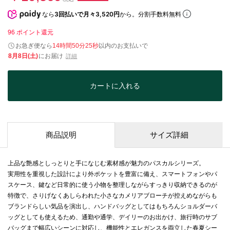
なら
3回払いで月々3,520円
から。分割手数料無料
96
ポイント還元
お急ぎ便なら
14時間50分25秒
以内
のお支払いで
8月8日(土)
にお届け
詳細
カートに入れる
商品説明
サイズ詳細
上品な艶感としっとりと手になじむ素材感が魅力のパスカルシリーズ。
実用性を重視した設計により外ポケットを豊富に備え、スマートフォンやパ
スケース、鍵など日常的に使う小物を整理しながらすっきり収納できるのが
特徴で、さりげなくあしらわれた小さなカメリアブローチが控えめながらも
ブランドらしい気品を演出し、ハンドバッグとしてはもちろんショルダーバ
ッグとしても使えるため、通勤や通学、デイリーのお出かけ、旅行時のサブ
バッグまで幅広いシーンに対応し、機能性とエレガンスを両立した春夏シー