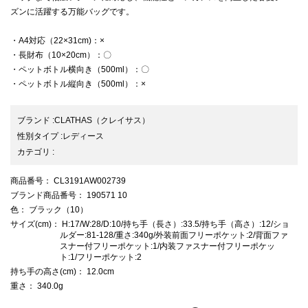
ズンに活躍する万能バッグです。
・A4対応（22×31cm)：×
・長財布（10×20cm）：〇
・ペットボトル横向き（500ml）：〇
・ペットボトル縦向き（500ml）：×
ブランド
:
CLATHAS
（クレイサス）
性別タイプ
:
レディース
カテゴリ
:
商品番号
： CL3191AW002739
ブランド商品番号
： 190571 10
色
： ブラック（10）
サイズ(cm)
： H:17/W:28/D:10/持ち手（長さ）:33.5/持ち手（高さ）:12/ショ
ルダー:81-128/重さ:340g/外装前面フリーポケット:2/背面ファ
スナー付フリーポケット:1/内装ファスナー付フリーポケッ
ト:1/フリーポケット:2
持ち手の高さ(cm)
： 12.0cm
重さ
： 340.0g