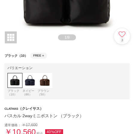
1
/
9
3
ブラック（10）
FREE
○
バリエーション
ブラック
ネイビー
ブラウン
（10）
（86）
（50）
（クレイサス）
CLATHAS
パスカル 2wayミニボストン （ブラック）
￥17,600
通常価格：
￥10,560
40%OFF
税込