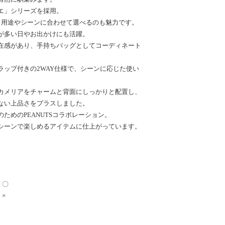
エ」シリーズを採用。
、用途やシーンに合わせて選べるのも魅力です。
が多い日やお出かけにも活躍。
在感があり、手持ちバッグとしてコーディネート
ラップ付きの2WAY仕様で、シーンに応じた使い
カメリアをチャームと背面にしっかりと配置し、
ない上品さをプラスしました。
ためのPEANUTSコラボレーション。
シーンで楽しめるアイテムに仕上がっています。
：〇
×