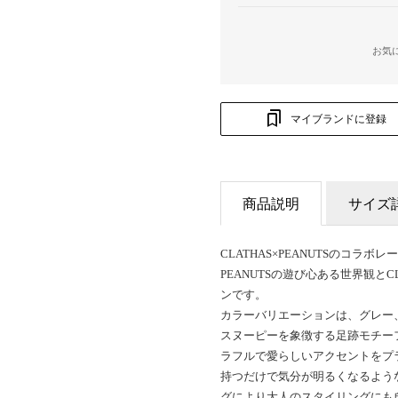
お気
マイブランドに登録
商品説明
サイズ
CLATHAS×PEANUTSのコラ
PEANUTSの遊び心ある世界観と
ンです。
カラーバリエーションは、グレー
スヌーピーを象徴する足跡モチー
ラフルで愛らしいアクセントをプ
持つだけで気分が明るくなるよう
グにより大人のスタイリングにも