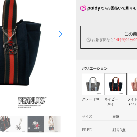
なら
3回払いで月々4,
この商
お急ぎ便なら
14時間04分0
バリエーション
グレー（20）
ネイビー
ライ
（86）
（32
サイズ
在庫
FREE
残り3点