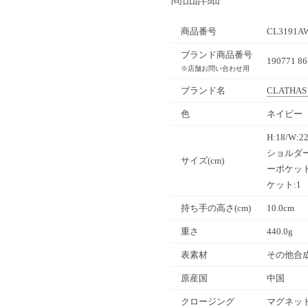
商品番号
CL3191A
ブランド商品番号
190771 86
※店舗お問い合わせ用
ブランド名
CLATHAS
色
ネイビー（
H:18/W:
ショルダー:
サイズ(cm)
ーポケット
ケット:1
持ち手の高さ(cm)
10.0cm
重さ
440.0g
表素材
その他合
原産国
中国
クロージング
マグネッ