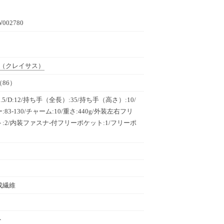
W002780
（クレイサス）
86）
22.5/D:12/持ち手（全長）:35/持ち手（高さ）:10/
83-130/チャーム:10/重さ:440g/外装左右フリ
:2/内装ファスナ-付フリーポケット:1/フリーポ
成繊維
ト