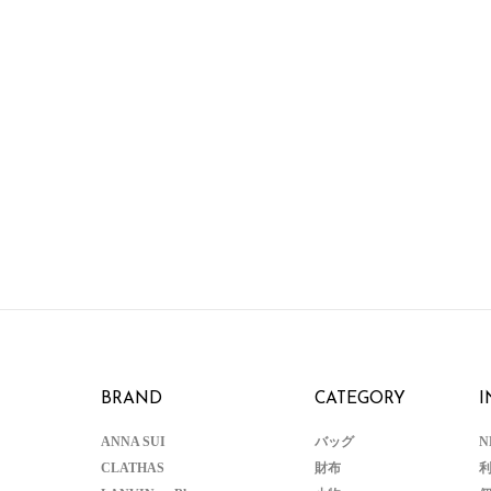
BRAND
CATEGORY
I
ANNA SUI
バッグ
N
CLATHAS
財布