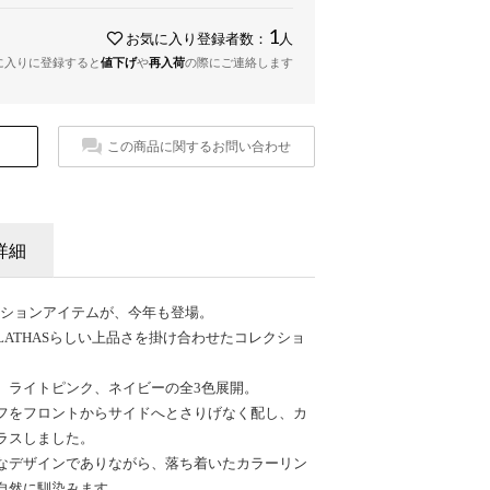
1
お気に入り登録者数：
人
に入りに登録すると
値下げ
や
再入荷
の際にご連絡します
この商品に関するお問い合わせ
詳細
ボレーションアイテムが、今年も登場。
CLATHASらしい上品さを掛け合わせたコレクショ
、ライトピンク、ネイビーの全3色展開。
フをフロントからサイドへとさりげなく配し、カ
ラスしました。
なデザインでありながら、落ち着いたカラーリン
自然に馴染みます。