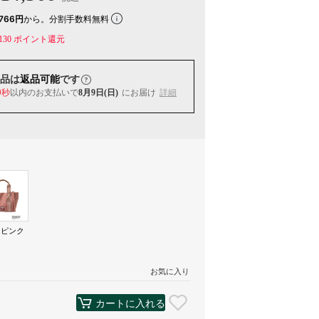
766円
から。分割手数料無料
130
ポイント還元
品は
返品可能
です
9秒
以内
のお支払いで
8月9日(日)
にお届け
詳細
トピンク
）
お気に入り
カートに入れる