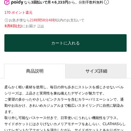
なら
3回払いで月々6,233円
から。分割手数料無料
170
ポイント還元
お急ぎ便なら
21時間58分47秒
以内
のお支払いで
8月8日(土)
にお届け
詳細
カートに入れる
商品説明
サイズ詳細
柔らかく軽い素材を使用し、毎日の持ち歩きにストレスを感じさせないベル
シリーズは、上品さと実用性を兼ね備えたデザインが魅力です。
ご要望の多かったやさしいピンクカラーを含むカラーバリエーションで、通
勤やお出かけ、きれいめカジュアルまで幅広いスタイリングに自然に馴染み
ます。
取り外し可能なパスケース付きで、日常使いにうれしい機能性をプラス。
サイドポケットにはさりげないカメリアモチーフをあしらい、CLATHASらし
いエレガントなアクセントを演出しながら、サイドポケットとあおりポケッ