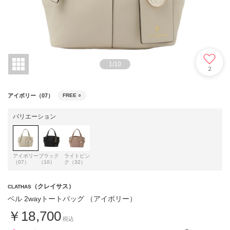
1
/
10
2
アイボリー（07）
FREE
○
バリエーション
アイボリー
ブラック
ライトピン
（07）
（10）
ク（32）
（クレイサス）
CLATHAS
ベル 2wayトートバッグ （アイボリー）
￥18,700
税込