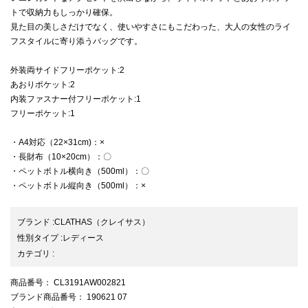
トで収納力もしっかり確保。
見た目の美しさだけでなく、使いやすさにもこだわった、大人の女性のライ
フスタイルに寄り添うバッグです。
外装両サイドフリーポケット:2
あおりポケット:2
内装ファスナー付フリーポケット:1
フリーポケット:1
・A4対応（22×31cm)：×
・長財布（10×20cm）：〇
・ペットボトル横向き（500ml）：〇
・ペットボトル縦向き（500ml）：×
ブランド
:
CLATHAS
（クレイサス）
性別タイプ
:
レディース
カテゴリ
:
商品番号
： CL3191AW002821
ブランド商品番号
： 190621 07