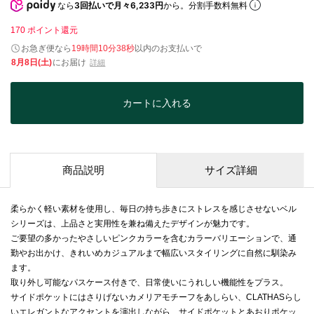
なら
3回払いで月々6,233円
から。分割手数料無料
170
ポイント還元
お急ぎ便なら
19時間10分38秒
以内
のお支払いで
8月8日(土)
にお届け
詳細
カートに入れる
商品説明
サイズ詳細
柔らかく軽い素材を使用し、毎日の持ち歩きにストレスを感じさせないベル
シリーズは、上品さと実用性を兼ね備えたデザインが魅力です。
ご要望の多かったやさしいピンクカラーを含むカラーバリエーションで、通
勤やお出かけ、きれいめカジュアルまで幅広いスタイリングに自然に馴染み
ます。
取り外し可能なパスケース付きで、日常使いにうれしい機能性をプラス。
サイドポケットにはさりげないカメリアモチーフをあしらい、CLATHASらし
いエレガントなアクセントを演出しながら、サイドポケットとあおりポケッ