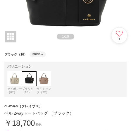
1
/
10
1
ブラック（10）
FREE
○
バリエーション
アイボリー
ブラック
ライトピン
（07）
（10）
ク（32）
（クレイサス）
CLATHAS
ベル 2wayトートバッグ （ブラック）
￥18,700
税込