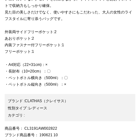
トで収納力もしっかり確保。
見た目の美しさだけでなく、使いやすさにもこだわった、大人の女性のライ
フスタイルに寄り添うバッグです。
外装両サイドフリーポケット:2
あおりポケット:2
内装ファスナー付フリーポケット:1
フリーポケット:1
・A4対応（22×31cm)：×
・長財布（10×20cm）：〇
・ペットボトル横向き（500ml）：〇
・ペットボトル縦向き（500ml）：×
ブランド
:
CLATHAS
（クレイサス）
性別タイプ
:
レディース
カテゴリ
:
商品番号
： CL3191AW002822
ブランド商品番号
： 190621 10