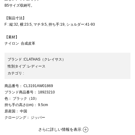
B5サイズ収納可。
【製品寸法】
F : 縦:32, 横:23.5, マチ:9.5, 持ち手:19, ショルダー:41-93
【素材】
ナイロン 合成皮革
ブランド
:
CLATHAS
（クレイサス）
性別タイプ
:
レディース
カテゴリ
:
商品番号
： CL3191AW01869
ブランド商品番号
： 18923210
色
： ブラック（10）
持ち手の高さ(cm)
： 9.5cm
原産国
： 中国
クロージング
： ジッパー
さらに詳しい情報を表示