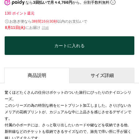
なら
3回払いで月々4,766円
から。分割手数料無料
130
ポイント還元
お急ぎ便なら
3時間16分30秒
以内
のお支払いで
8月11日(火)
にお届け
詳細
カートに入れる
商品説明
サイズ詳細
驚くほどたくさんの仕分けポケットのついた旅行にぴったりのナイロンシリ
ーズ。
このシリーズの為の特別な柄をヒートプリント加工しました。さりげないカ
メリアの花柄プリントが、カジュアルな中に上品さを感じさせるデザインで
す。
付属の小ポーチには、さっと取り出したいカードや鍵などを収納できる他、
新幹線などのチケットも収納できるサイズなので、旅先で痒い所に手が届く
嬉しいアイテムです。