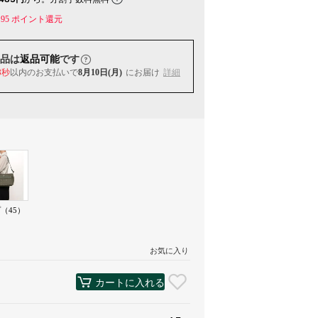
95
ポイント還元
品は
返品可能
です
2秒
以内
のお支払いで
8月10日(月)
にお届け
詳細
（45）
お気に入り
カートに入れる