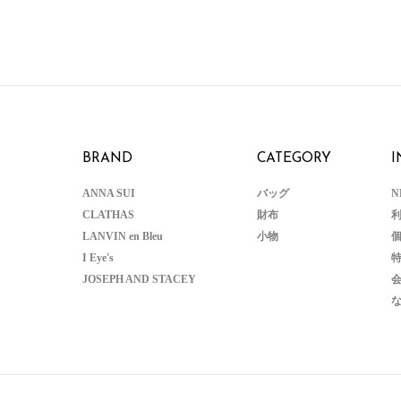
BRAND
CATEGORY
I
ANNA SUI
バッグ
N
CLATHAS
財布
LANVIN en Bleu
小物
I Eye's
JOSEPH AND STACEY