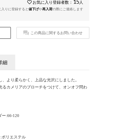
15
お気に入り登録者数：
人
に入りに登録すると
値下げ
や
再入荷
の際にご連絡します
この商品に関するお問い合わせ
詳細
し、より柔らかく、上品な光沢にしました。
光るカメリアのブローチをつけて、オンオフ問わ
ダー:66-120
:ポリエステル