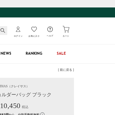
ログイン
お気に入り
ヘルプ
カート
NEWS
RANKING
SALE
[ 前に戻る ]
THAS
（クレイサス）
ョルダーバッグ ブラック
10,450
税込
483円
から。分割手数料無料