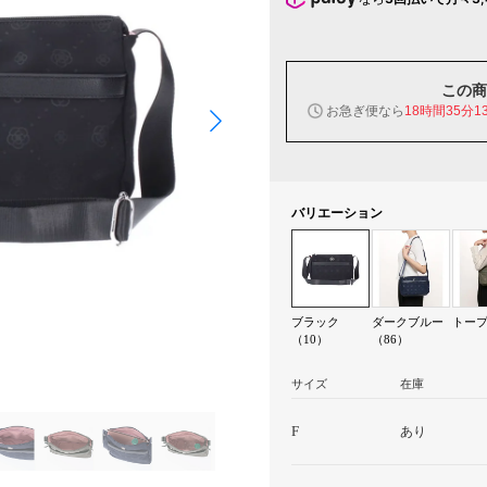
この商
お急ぎ便なら
18時間35分1
バリエーション
ブラック
ダークブルー
トープ
（10）
（86）
サイズ
在庫
F
あり