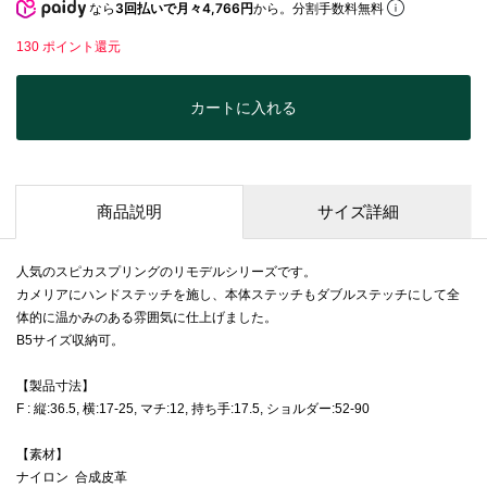
なら
3回払いで月々4,766円
から。分割手数料無料
130
ポイント還元
カートに入れる
商品説明
サイズ詳細
人気のスピカスプリングのリモデルシリーズです。
カメリアにハンドステッチを施し、本体ステッチもダブルステッチにして全
体的に温かみのある雰囲気に仕上げました。
B5サイズ収納可。
【製品寸法】
F : 縦:36.5, 横:17-25, マチ:12, 持ち手:17.5, ショルダー:52-90
【素材】
ナイロン 合成皮革