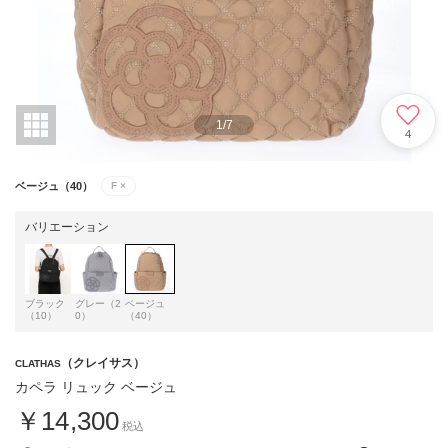
1
/
7
4
ベージュ（40）
F
×
バリエーション
ブラック
グレー（2
ベージュ
（10）
0）
（40）
（クレイサス）
CLATHAS
カペラ リュック ベージュ
￥14,300
税込