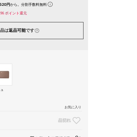
520円
から。分割手数料無料
96
ポイント還元
品は
返品可能
です
ジュ
）
お気に入り
品切れ