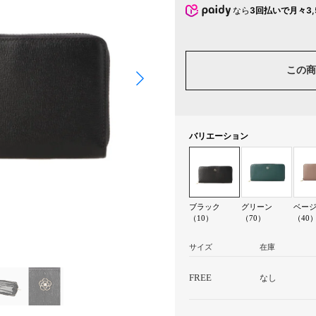
なら
3回払いで月々3,
この商
バリエーション
ブラック
グリーン
ベー
（10）
（70）
（40
サイズ
在庫
FREE
なし