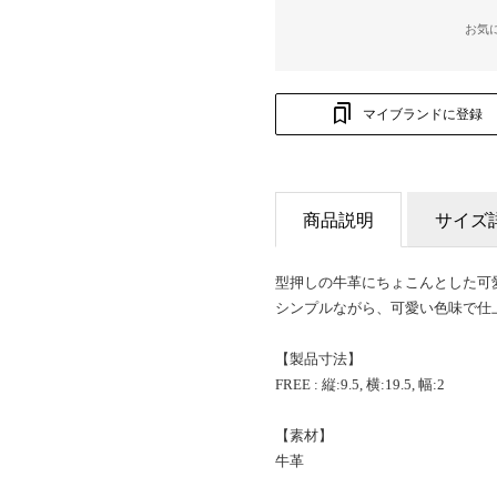
お気
マイブランドに登録
商品説明
サイズ
型押しの牛革にちょこんとした可
シンプルながら、可愛い色味で仕
【製品寸法】
FREE : 縦:9.5, 横:19.5, 幅:2
【素材】
牛革