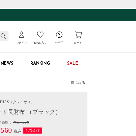
ログイン
お気に入り
ヘルプ
カート
NEWS
RANKING
SALE
[ 前に戻る ]
THAS
（クレイサス）
ンド長財布 （ブラック）
￥17,600
常価格：
560
40%OFF
税込