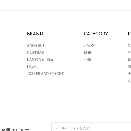
BRAND
CATEGORY
I
ANNA SUI
バッグ
N
CLATHAS
財布
LANVIN en Bleu
小物
I Eye's
JOSEPH AND STACEY
くお届けします。