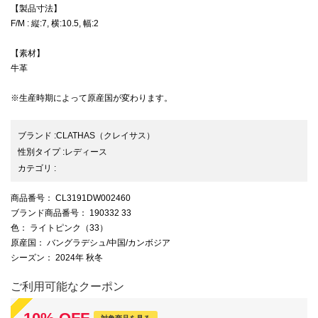
【製品寸法】
F/M : 縦:7, 横:10.5, 幅:2
【素材】
牛革
※生産時期によって原産国が変わります。
ブランド
:
CLATHAS
（クレイサス）
性別タイプ
:
レディース
カテゴリ
:
商品番号
： CL3191DW002460
ブランド商品番号
： 190332 33
色
： ライトピンク（33）
原産国
： バングラデシュ/中国/カンボジア
シーズン
： 2024年 秋冬
ご利用可能なクーポン