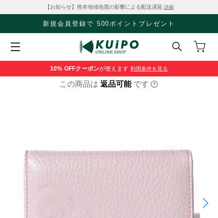
【お知らせ】熊本地域地震の影響による配送遅延
詳細
新規会員登録で 500ポイントプレゼント
10% OFF
クーポン
が使えます
利用条件を見る
この商品は
返品可能
です