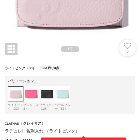
1
/
7
2
ライトピンク（33）
F/M
残り3点
バリエーション
ライトピン
ピンク（3
ブラック
ペールブル
ク（33）
2）
（10）
ー（83）
（クレイサス）
CLATHAS
ラデュレII 名刺入れ （ライトピンク）