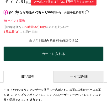
￥7,700
クーポンを使えばさらに
770
円引き！
※適用条件
税込
なら
3回払いで月々2,566円
から。分割手数料無料
70
ポイント還元
お急ぎ便なら
23時間05分17秒
以内
のお支払いで
8月11日(火)
にお届け
詳細
ポスト投函対象品 (単品注文の場合)
カートに入れる
商品説明
サイズ詳細
イタリアのシュリンクレザーを使用した名刺入れ。表面に花柄のデボス加工
を施し、さりげないポイントに。シンプルなデザインだからトレンドレスで
長く愛用できるのも魅力です。