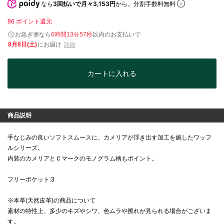
なら
3回払いで月々3,153円
から。分割手数料無料
86
ポイント還元
お急ぎ便なら
6時間13分57秒
以内
のお支払いで
8月8日(土)
にお届け
詳細
カートに入れる
商品説明
手なじみの良いソフトスムースに、カメリアが浮き出す加工を施したワッフ
ルシリーズ。
内装のカメリアとＣマークのモノグラム柄もポイント。
フリーポケット:3
※本革(天然皮革)の商品について
素材の特性上、多少のキズやシワ、色ムラや擦れが見られる場合がございま
す。