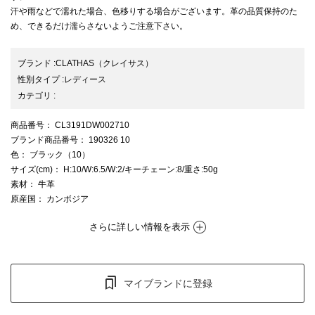
汗や雨などで濡れた場合、色移りする場合がございます。革の品質保持のた
め、できるだけ濡らさないようご注意下さい。
ブランド
:
CLATHAS
（クレイサス）
性別タイプ
:
レディース
カテゴリ
:
商品番号
： CL3191DW002710
ブランド商品番号
： 190326 10
色
： ブラック（10）
サイズ(cm)
： H:10/W:6.5/W:2/キーチェーン:8/重さ:50g
素材
： 牛革
原産国
： カンボジア
さらに詳しい情報を表示
マイブランドに登録