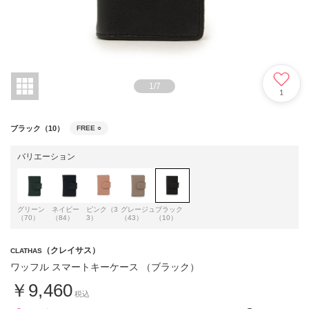
1
/
7
1
ブラック（10）
FREE
○
バリエーション
グリーン
ネイビー
ピンク（3
グレージュ
ブラック
（70）
（84）
3）
（43）
（10）
（クレイサス）
CLATHAS
ワッフル スマートキーケース （ブラック）
￥9,460
税込