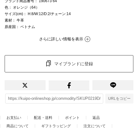
ブランド商品番号
： 190673 64
色
： オレンジ（64）
サイズ(cm)
： H:8/W:12/D:2/チェーン:14
素材
： 牛革
原産国
： ベトナム
さらに詳しい情報を表示
マイブランドに登録
URLをコピー
お支払い
配送・送料
ポイント
返品
商品について
ギフトラッピング
注文について