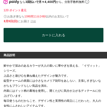
なら
3回払いで月々4,400円
から。分割手数料無料
120
ポイント還元
お急ぎ便なら
10時間11分23秒
以内
のお支払いで
8月9日(日)
にお届け
詳細
カートに入れる
商品説明
鮮やかで深みのあるカラーが大人の装いに華やぎを添える、「イヴィット」
シリーズ。
上品さと遊び心を兼ね備えたデザインが魅力です。
錠型チャームの表面には小さなカメリア刻印をあしらい、主張しすぎないな
がらもブランドらしい気品を演出。
内装にはドット柄の裏地を使用し、開くたびに気分が上がるディテールに仕
上げています。
毎日使うものだからこそ、デザイン性と実用性の両立にこだわった、大人の
女性にふさわしいアイテムです。