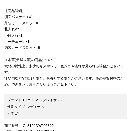
【商品詳細】
側面パスケース×1
外装カードスロット×1
札入れ×2
小銭入れ×1
キーチェーン×1
内装カードスロット×6
※本革(天然皮革)の商品について
素材の特性上、多少のキズやシワ、色ムラや擦れが見られる場合がございま
す。
汗や雨などで濡れた場合、色移りする場合がございます。革の品質保持のた
め、できるだけ濡らさないようご注意下さい。
ブランド
:
CLATHAS
（クレイサス）
性別タイプ
:
レディース
カテゴリ
:
商品番号
： CL3191DW002802