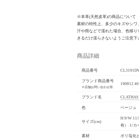
※本革(天然皮革)の商品について
素材の特性上、多少のキズやシワ
汗や雨などで濡れた場合、色移り
きるだけ濡らさないようご注意下
商品詳細
商品番号
CL3191D
ブランド商品番号
190812 40
※店舗お問い合わせ用
ブランド名
CLATHAS
色
ベージュ（
H:9/W:1
サイズ(cm)
有）:1/
素材
ポリ塩化