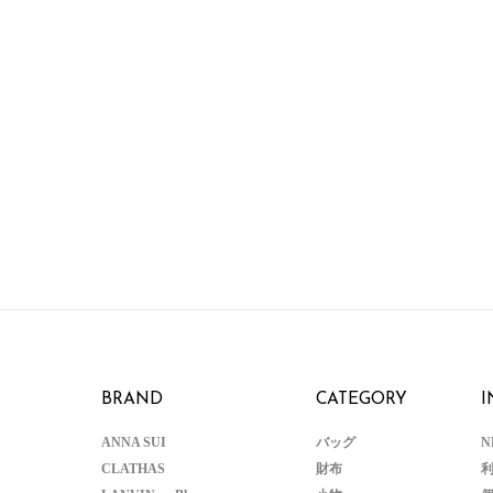
BRAND
CATEGORY
I
ANNA SUI
バッグ
N
CLATHAS
財布