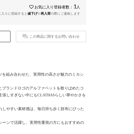
1
お気に入り登録者数：
人
に入りに登録すると
値下げ
や
再入荷
の際にご連絡します
この商品に関するお問い合わせ
ーツを組み合わせた、実用性の高さが魅力のミカシ
フとブランドロゴのアルファベットを散りばめたコ
張しすぎない中にもCLATHASらしい華やかさを
れしやすい素材感は、毎日持ち歩く財布にぴった
シーンで活躍し、実用性重視の方にもおすすめの