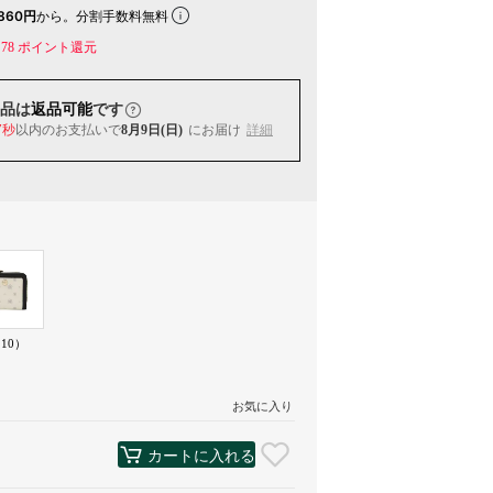
860円
から。分割手数料無料
78
ポイント還元
品は
返品可能
です
6秒
以内
のお支払いで
8月9日(日)
にお届け
詳細
10）
お気に入り
カートに入れる