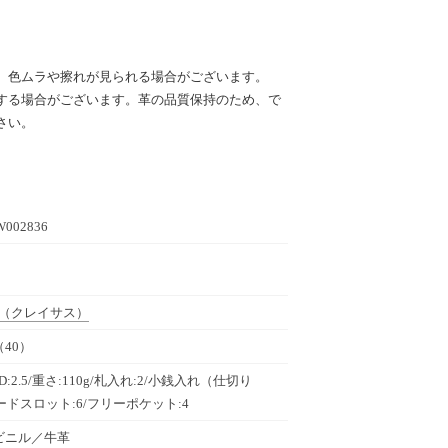
、色ムラや擦れが見られる場合がございます。
する場合がございます。革の品質保持のため、で
さい。
W002836
（クレイサス）
40）
1/D:2.5/重さ:110g/札入れ:2/小銭入れ（仕切り
カードスロット:6/フリーポケット:4
ビニル／牛革