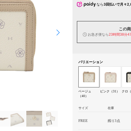
なら
3回払いで月々2,
この商
お急ぎ便なら
23時間38分4
バリエーション
ベージュ
ピンク（31）
クロ（
（40）
サイズ
在庫
FREE
残り3点