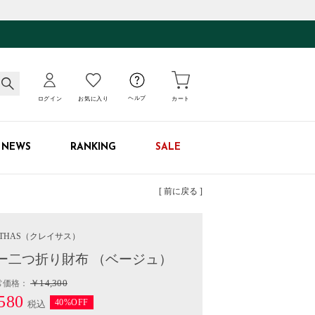
ログイン
お気に入り
ヘルプ
カート
NEWS
RANKING
SALE
[ 前に戻る ]
THAS
（クレイサス）
ナー二つ折り財布 （ベージュ）
￥14,300
常価格：
580
40%OFF
税込