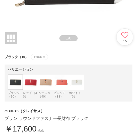
1
/
6
16
ブラック（10）
FREE
×
バリエーション
ブラック
レッド（3
ベージュ
ピンク3
ホワイト
（10）
0）
（40）
（33）
（0）
（クレイサス）
CLATHAS
ブラン ラウンドファスナー長財布 ブラック
￥17,600
税込