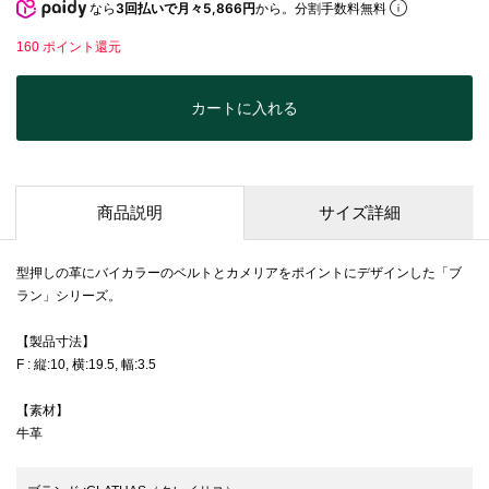
なら
3回払いで月々5,866円
から。分割手数料無料
160
ポイント還元
カートに入れる
商品説明
サイズ詳細
型押しの革にバイカラーのベルトとカメリアをポイントにデザインした「ブ
ラン」シリーズ。
【製品寸法】
F : 縦:10, 横:19.5, 幅:3.5
【素材】
牛革