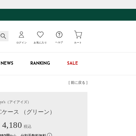
ログイン
お気に入り
ヘルプ
カート
NEWS
RANKING
SALE
[ 前に戻る ]
ye's
（アイアイズ）
PCケース （グリーン）
4,180
税込
393円
から。分割手数料無料