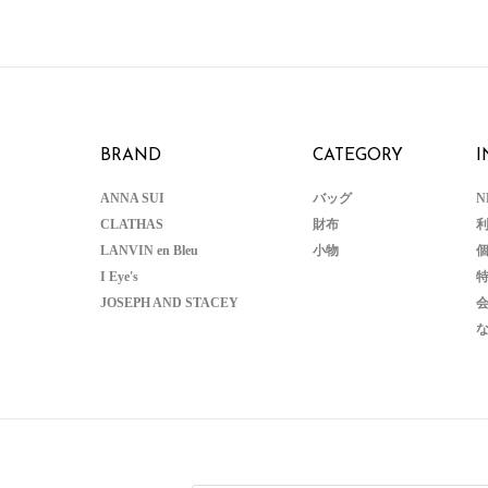
BRAND
CATEGORY
I
ANNA SUI
バッグ
N
CLATHAS
財布
LANVIN en Bleu
小物
I Eye's
JOSEPH AND STACEY