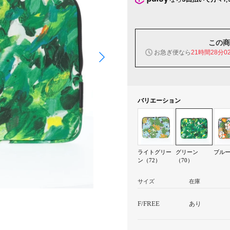
この商
お急ぎ便なら
21時間28分0
バリエーション
ライトグリー
グリーン
ブルー
ン（72）
（70）
サイズ
在庫
F/FREE
あり