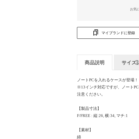
お気
マイブランドに登録
商品説明
サイズ
ノートPCを入れるケースが登場！
※13インチ対応ですが、ノートP
注意ください。
【製品寸法】
F/FREE : 縦:26, 横:34, マチ:1
【素材】
綿