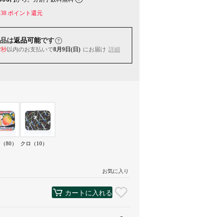
38
ポイント還元
品は
返品可能
です
2秒
以内
のお支払いで
8月9日(日)
にお届け
詳細
（80）
クロ（10）
お気に入り
カートに入れる