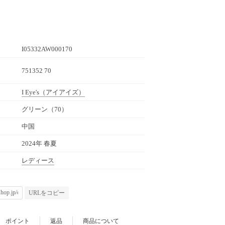
I05332AW000170
751352 70
I Eye's
（アイアイズ）
グリーン（70）
中国
2024年 春夏
レディース
URLをコピー
ポイント
返品
商品について