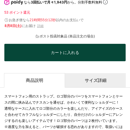
なら
3回払いで月々1,943円
から。分割手数料無料
53
ポイント還元
お急ぎ便なら
21時間55分12秒
以内
のお支払いで
8月8日(土)
にお届け
詳細
ポスト投函対象品 (単品注文の場合)
カートに入れる
商品説明
サイズ詳細
スマートフォン用のストラップ。ロゴ部分のパーツをスマートフォンとケー
スの間に挟み込んでナスカンを通せば、かわいくて便利なショルダーに！
透明なケースに入れてロゴ部分のカラーを楽しんだり、アイアイズのケース
と合わせてカラフルなショルダーにしたり、自分だけのショルダーにアレン
ジするのも楽しいアイテムです！ロゴ部分のパーツは２枚付いています。
※過度な力を加えると、パーツが破損する恐れがありますので、取扱いには