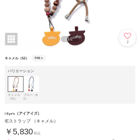
1
/
2
2
キャメル（52）
F/M
○
バリエーション
キャメル
ブルー（8
（52）
0）
（アイアイズ）
I Eye's
IEストラップ （キャメル）
￥5,830
税込