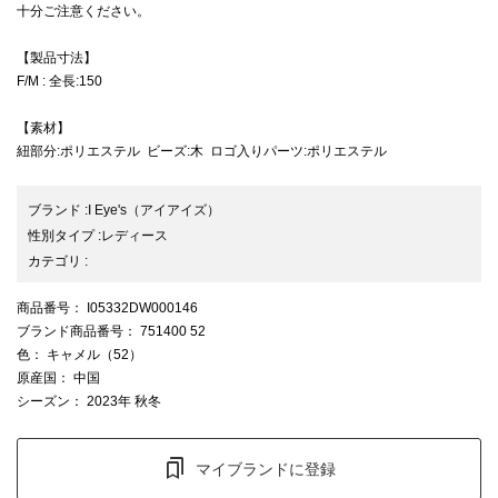
十分ご注意ください。
【製品寸法】
F/M : 全長:150
【素材】
紐部分:ポリエステル ビーズ:木 ロゴ入りパーツ:ポリエステル
ブランド
:
I Eye's
（アイアイズ）
性別タイプ
:
レディース
カテゴリ
:
商品番号
： I05332DW000146
ブランド商品番号
： 751400 52
色
： キャメル（52）
原産国
： 中国
シーズン
： 2023年 秋冬
マイブランドに登録