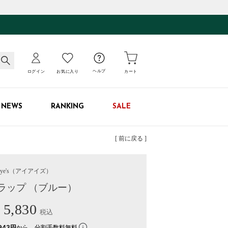
ログイン
お気に入り
ヘルプ
カート
NEWS
RANKING
SALE
[ 前に戻る ]
ye's
（アイアイズ）
トラップ （ブルー）
5,830
税込
943円
から。分割手数料無料