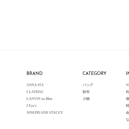
BRAND
CATEGORY
I
ANNA SUI
バッグ
N
CLATHAS
財布
LANVIN en Bleu
小物
I Eye's
JOSEPH AND STACEY