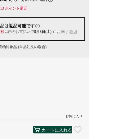
53
ポイント還元
品は
返品可能
です
4秒
以内
のお支払いで
8月8日(土)
にお届け
詳細
函対象品 (単品注文の場合)
お気に入り
カートに入れる