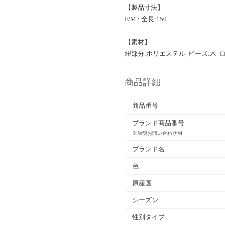
【製品寸法】
F/M : 全長:150
【素材】
紐部分:ポリエステル ビーズ:木 
商品詳細
商品番号
ブランド商品番号
※店舗お問い合わせ用
ブランド名
色
原産国
シーズン
性別タイプ