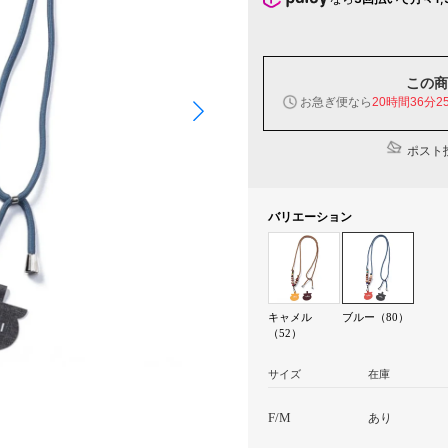
この商
お急ぎ便なら
20時間36分2
ポスト投
バリエーション
キャメル
ブルー（80）
（52）
サイズ
在庫
F/M
あり