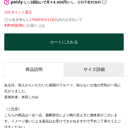
なら
3回払いで月々4,400円
から。分割手数料無料
120
ポイント還元
お急ぎ便なら
17時間38分11秒
以内
のお支払いで
8月10日(月)
にお届け
詳細
カートに入れる
商品説明
サイズ詳細
ある日、知人からいただいた南国のフルーツ。知らない土地の空気が一気に
広がりました。
原画作者：本田このみ
《ご注意》
こちらの商品は一点一点、裁断部分により柄の見え方に個体差がございま
す。イメージ違いによる返品はお受けできかねますので予めご了承のうえご
注文ください。