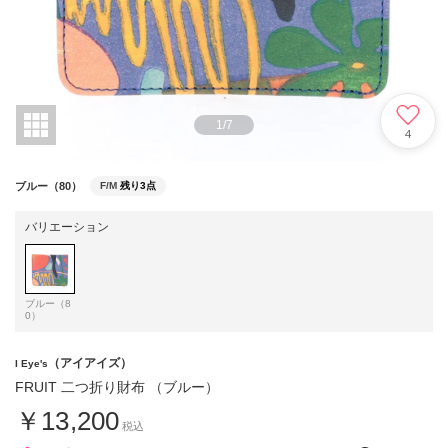
1
/
7
4
ブルー（80）
F/M
残り3点
バリエーション
ブルー（8
0）
（アイアイズ）
I Eye's
FRUIT 二つ折り財布 （ブルー）
￥13,200
税込