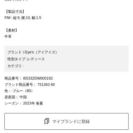
【製品寸法】
F/M : 縦:9, 横:10, 幅:1.5
【素材】
牛革
ブランド
:
I Eye's
（アイアイズ）
性別タイプ
:
レディース
カテゴリ
:
商品番号
： I05332DW000192
ブランド商品番号
： 751362 80
色
： ブルー（80）
原産国
： 中国
シーズン
： 2023年 春夏
マイブランドに登録