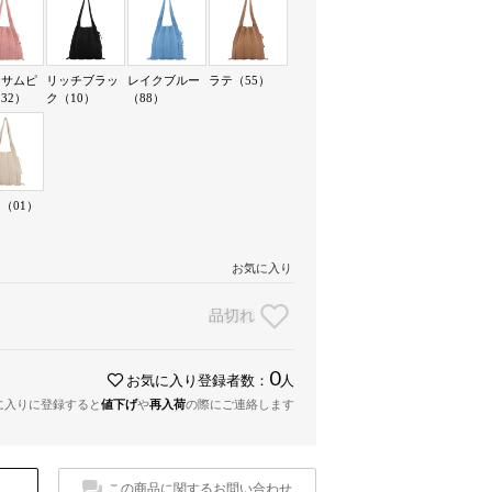
ッサムピ
リッチブラッ
レイクブルー
ラテ（55）
32）
ク（10）
（88）
（01）
お気に入り
品切れ
0
お気に入り登録者数：
人
に入りに登録すると
値下げ
や
再入荷
の際にご連絡します
この商品に関するお問い合わせ