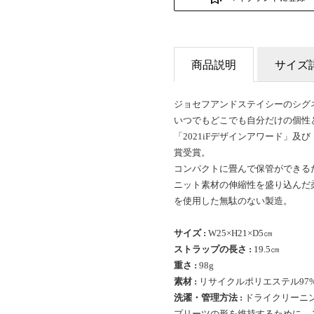
商品説明
サイズ
ジョセフアンドステイシーのシグ
いつでもどこでも自分だけの個性
「2021iFデザインアワード」及
賞受賞。
コンパクトに畳んで保管ができる
ニット素材の伸縮性を盛り込んだ
を使用した無駄のない製造。
サイズ :
W25×H21×D5㎝
ストラップの長さ :
19.5㎝
重さ :
98g
素材 :
リサイクルポリエステル97%
洗濯・管理方法 :
ドライクリーニ
プリーツの形を維持するために、