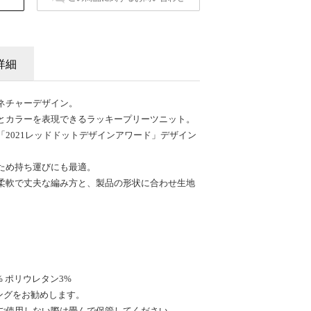
詳細
ネチャーデザイン。
とカラーを表現できるラッキープリーツニット。
び「2021レッドドットデザインアワード」デザイン
ため持ち運びにも最適。
柔軟で丈夫な編み方と、製品の形状に合わせ生地
 ポリウレタン3%
ングをお勧めします。
ご使用しない際は畳んで保管してください。