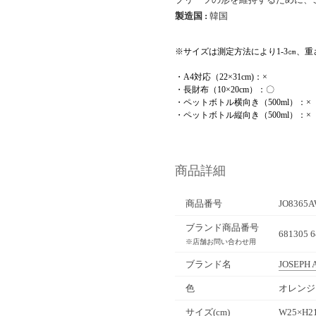
製造国 :
韓国
※サイズは測定方法により1-3㎝、重
・A4対応（22×31cm)：×
・長財布（10×20cm）：〇
・ペットボトル横向き（500ml）：×
・ペットボトル縦向き（500ml）：×
商品詳細
商品番号
JO8365A
ブランド商品番号
681305 6
※店舗お問い合わせ用
ブランド名
JOSEPH 
色
オレンジ
サイズ(cm)
W25×H2