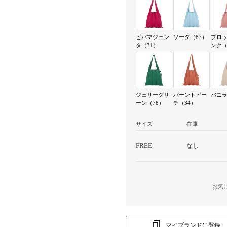
ビバマジェン
ソーダ（87）
ブロ
タ（31）
ンク（
ジェリーグリ
バーントピー
バニラ
ーン（78）
チ（34）
サイズ
在庫
FREE
なし
お気
マイブランドに登録