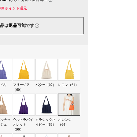
80
ポイント還元
品は
返品可能
です
ーペリ
フリージア
バター（07）
レモン（61）
）
（60）
ゼルナッ
ウルトラバイ
クラシックネ
オレンジ
ージュ
オレット
イビー（86）
（64）
）
（96）