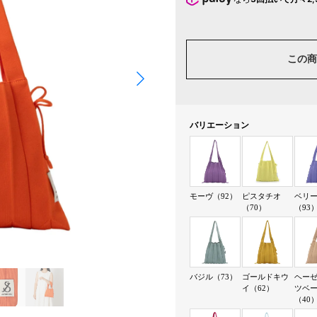
この商
バリエーション
モーヴ（92）
ピスタチオ
ベリ
（70）
（93
バジル（73）
ゴールドキウ
ヘー
イ（62）
ツベ
（40