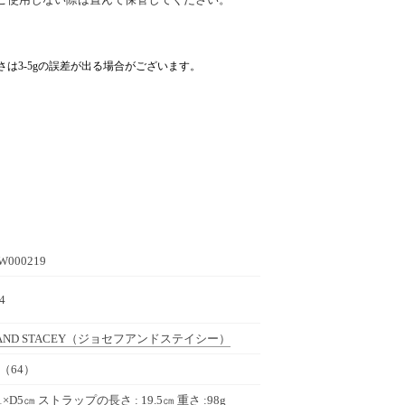
さは3-5gの誤差が出る場合がございます。
W000219
4
AND STACEY
（ジョセフアンドステイシー）
（64）
1×D5㎝ ストラップの長さ : 19.5㎝ 重さ :98g