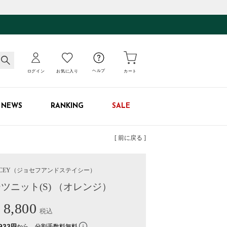
ログイン
お気に入り
ヘルプ
カート
NEWS
RANKING
SALE
[ 前に戻る ]
CEY
（ジョセフアンドステイシー）
ツニット(S) （オレンジ）
8,800
税込
933円
から。分割手数料無料