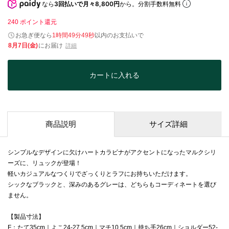
なら
3回払いで月々8,800円
から。分割手数料無料
240
ポイント還元
お急ぎ便なら
1時間49分48秒
以内
のお支払いで
8月7日(金)
にお届け
詳細
カートに入れる
商品説明
サイズ詳細
シンプルなデザインに欠けハートカラビナがアクセントになったマルクシリ
ーズに、リュックが登場！
軽いカジュアルなつくりでざっくりとラフにお持ちいただけます。
シックなブラックと、深みのあるグレーは、どちらもコーディネートを選び
ません。
【製品寸法】
F：たて35cm｜よこ24-27.5cm｜マチ10.5cm｜持ち手26cm｜ショルダー52-