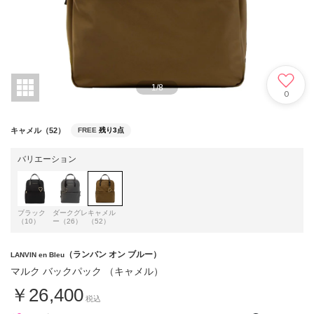
1
/
8
0
キャメル（52）
FREE
残り3点
バリエーション
ブラック
ダークグレ
キャメル
（10）
ー（26）
（52）
（ランバン オン ブルー）
LANVIN en Bleu
マルク バックパック （キャメル）
￥26,400
税込