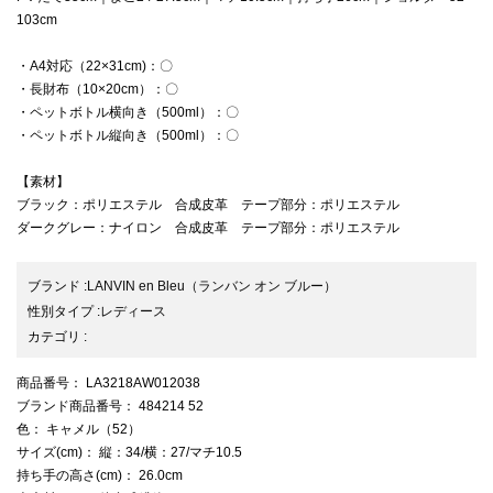
103cm
・A4対応（22×31cm)：〇
・長財布（10×20cm）：〇
・ペットボトル横向き（500ml）：〇
・ペットボトル縦向き（500ml）：〇
【素材】
ブラック：ポリエステル 合成皮革 テープ部分：ポリエステル
ダークグレー：ナイロン 合成皮革 テープ部分：ポリエステル
ブランド
:
LANVIN en Bleu
（ランバン オン ブルー）
性別タイプ
:
レディース
カテゴリ
:
商品番号
： LA3218AW012038
ブランド商品番号
： 484214 52
色
： キャメル（52）
サイズ(cm)
： 縦：34/横：27/マチ10.5
持ち手の高さ(cm)
： 26.0cm