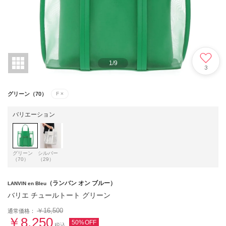
1
/
9
3
グリーン（70）
F
×
バリエーション
グリーン
シルバー
（70）
（29）
（ランバン オン ブルー）
LANVIN en Bleu
バリエ チュールトート グリーン
￥16,500
通常価格：
￥8,250
50%OFF
税込