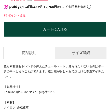
なら
3回払いで月々2,750円
から。分割手数料無料
75
ポイント還元
カートに入れる
商品説明
サイズ詳細
色も素材感もトレンドを抑えたチュールトート。見られたくないものはポー
チの中へしまうことができます。透け感がおしゃれで涼しげな春夏アイテム
です。
【製品寸法】
F : 縦:32, 横:30-32, マチ:9, 持ち手:32.5
【素材】
ナイロン 合成皮革