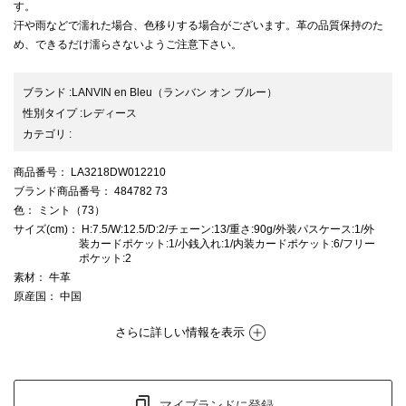
す。
汗や雨などで濡れた場合、色移りする場合がございます。革の品質保持のた
め、できるだけ濡らさないようご注意下さい。
ブランド
:
LANVIN en Bleu
（ランバン オン ブルー）
性別タイプ
:
レディース
カテゴリ
:
商品番号
： LA3218DW012210
ブランド商品番号
： 484782 73
色
： ミント（73）
サイズ(cm)
： H:7.5/W:12.5/D:2/チェーン:13/重さ:90g/外装パスケース:1/外
装カードポケット:1/小銭入れ:1/内装カードポケット:6/フリー
ポケット:2
素材
： 牛革
原産国
： 中国
さらに詳しい情報を表示
マイブランドに登録