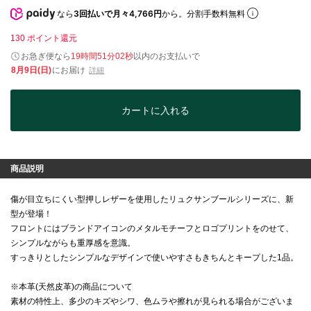
なら
3回払いで月々4,766円
から。分割手数料無料
130
ポイント還元
お急ぎ便なら
19時間51分01秒
以内
のお支払いで
8月9日(日)
にお届け
詳細
カートに入れる
商品説明
傷が目立ちにくい型押しレザーを使用したリュクサンブールシリーズに、新
型が登場！
フロントにはブランドアイコンのメタルモチーフとロゴプリントをのせて、
シンプルながらも重厚感を意識。
すっきりとしたシンプルなデザインで使いやすさもきちんとキープした1品。
※本革(天然皮革)の商品について
素材の特性上、多少のキズやシワ、色ムラや擦れが見られる場合がございま