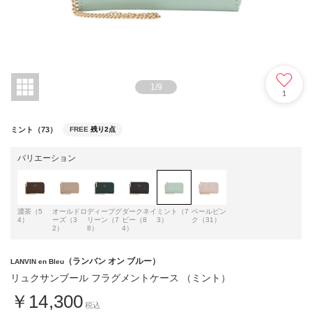
1
/
9
1
ミント（73）
FREE
残り2点
バリエーション
濃茶（5
オールドロ
ディープグ
ダークネイ
ミント（7
ペールピン
4）
ーズ（3
リーン（7
ビー（8
3）
ク（31）
2）
8）
4）
（ランバン オン ブルー）
LANVIN en Bleu
リュクサンブール フラグメントケース （ミント）
￥14,300
税込