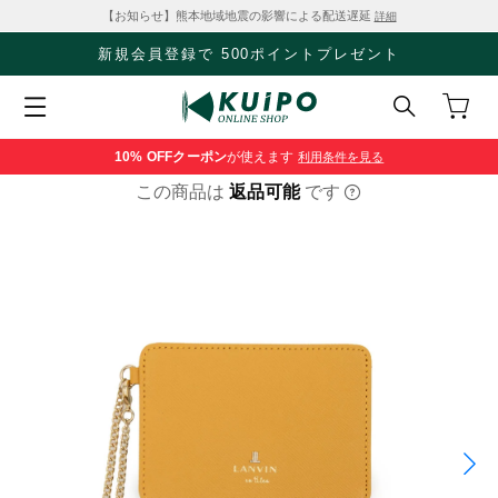
【お知らせ】熊本地域地震の影響による配送遅延
詳細
新規会員登録で 500ポイントプレゼント
10% OFF
クーポン
が使えます
利用条件を見る
この商品は
返品可能
です