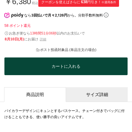
￥6,380
クーポンを使えばさらに
638
円引き！
※適用条件
税込
なら
3回払いで月々2,126円
から。分割手数料無料
58
ポイント還元
お急ぎ便なら
13時間51分06秒
以内
のお支払いで
8月10日(月)
にお届け
詳細
ポスト投函対象品 (単品注文の場合)
カートに入れる
商品説明
サイズ詳細
バイカラーデザインにキュンとするパスケース。チェーン付きでバッグに付
けることもできる、使い勝手の良いアイテムです。