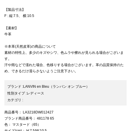
【製品寸法】
F : 縦:7.5、 横:10.5
【素材】
牛革
※本革(天然皮革)の商品について
素材の特性上、多少のキズやシワ、色ムラや擦れが見られる場合がございま
す。
汗や雨などで濡れた場合、色移りする場合がございます。革の品質保持のた
め、できるだけ濡らさないようご注意下さい。
ブランド
:
LANVIN en Bleu
（ランバン オン ブルー）
性別タイプ
:
レディース
カテゴリ
:
商品番号
： LA3218DW012427
ブランド商品番号
： 481178 65
色
： マスタード（65）
サイズ(cm)
： H:7.5/W:10.5