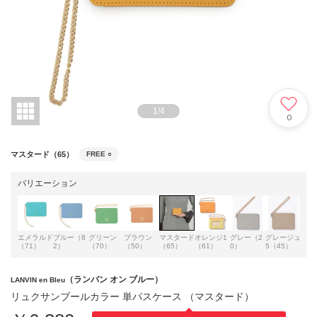
1
/
4
0
マスタード（65）
FREE
○
バリエーション
エメラルド
ブルー（8
グリーン
ブラウン
マスタード
オレンジ1
グレー（2
グレージュ
（71）
2）
（70）
（50）
（65）
（61）
0）
5（45）
（ランバン オン ブルー）
LANVIN en Bleu
リュクサンブールカラー 単パスケース （マスタード）