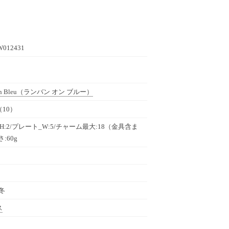
W012431
 Bleu
（ランバン オン ブルー）
10）
H:2/プレート_W:5/チャーム最大:18（金具含ま
:60g
秋冬
ス