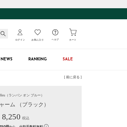
ログイン
お気に入り
ヘルプ
カート
NEWS
RANKING
SALE
[ 前に戻る ]
leu
（ランバン オン ブルー）
チャーム （ブラック）
8,250
税込
750円
から。分割手数料無料