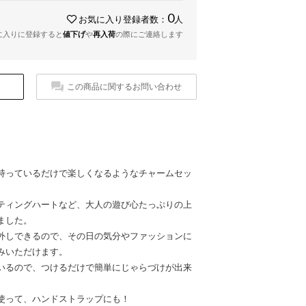
0
お気に入り登録者数：
人
に入りに登録すると
値下げ
や
再入荷
の際にご連絡します
この商品に関するお問い合わせ
持っているだけで楽しくなるようなチャームセッ
ティングハートなど、大人の遊び心たっぷりの上
ました。
外しできるので、その日の気分やファッションに
みいただけます。
いるので、つけるだけで簡単にじゃらづけが出来
使って、ハンドストラップにも！