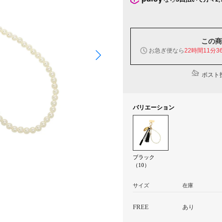
この商
お急ぎ便なら
22時間11分3
ポスト投
バリエーション
ブラック
（10）
サイズ
在庫
FREE
あり