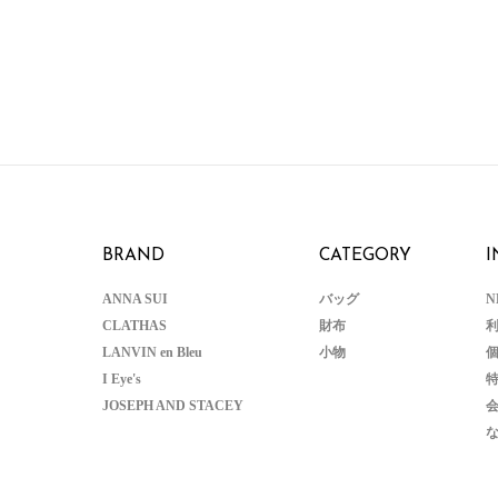
BRAND
CATEGORY
I
ANNA SUI
バッグ
N
CLATHAS
財布
LANVIN en Bleu
小物
I Eye's
JOSEPH AND STACEY