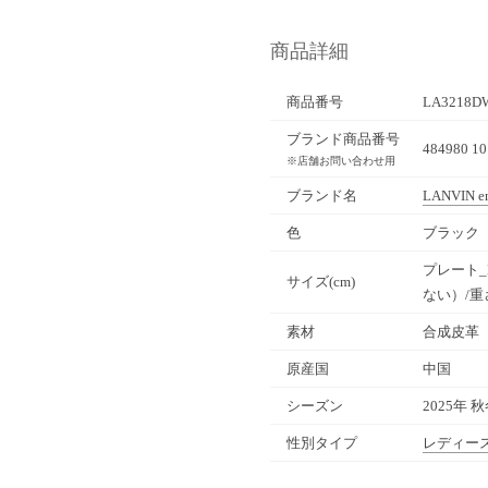
商品詳細
商品番号
LA3218D
ブランド商品番号
484980 10
※店舗お問い合わせ用
ブランド名
LANVIN en
色
ブラック（
プレート_
サイズ(cm)
ない）/重さ
素材
合成皮革
原産国
中国
シーズン
2025年 
性別タイプ
レディー