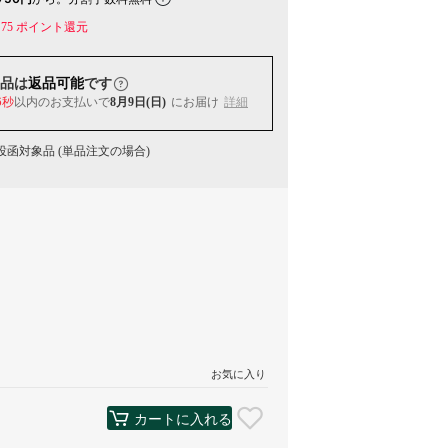
75
ポイント還元
品は
返品可能
です
6秒
以内
のお支払いで
8月9日(日)
にお届け
詳細
函対象品 (単品注文の場合)
お気に入り
カートに入れる