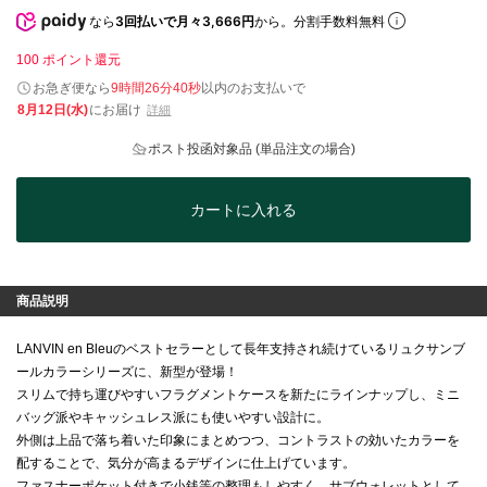
なら
3回払いで月々3,666円
から。分割手数料無料
100
ポイント還元
お急ぎ便なら
9時間26分39秒
以内
のお支払いで
8月12日(水)
にお届け
詳細
ポスト投函対象品 (単品注文の場合)
カートに入れる
商品説明
LANVIN en Bleuのベストセラーとして長年支持され続けているリュクサンブ
ールカラーシリーズに、新型が登場！
スリムで持ち運びやすいフラグメントケースを新たにラインナップし、ミニ
バッグ派やキャッシュレス派にも使いやすい設計に。
外側は上品で落ち着いた印象にまとめつつ、コントラストの効いたカラーを
配することで、気分が高まるデザインに仕上げています。
ファスナーポケット付きで小銭等の整理もしやすく、サブウォレットとして