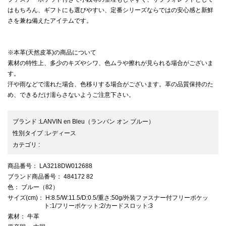
はもちろん、ギフトにも選びやすい、定番シリーズならではの安心感と新鮮
さを兼ね備えたアイテムです。
※本革(天然皮革)の商品について
素材の特性上、多少のキズやシワ、色ムラや擦れが見られる場合がございま
す。
汗や雨などで濡れた場合、色移りする場合がございます。革の品質保持のた
め、できるだけ濡らさないようご注意下さい。
ブランド
:
LANVIN en Bleu
（ランバン オン ブルー）
性別タイプ
:
レディース
カテゴリ
:
商品番号
： LA3218DW012688
ブランド商品番号
： 484172 82
色
： ブルー（82）
サイズ(cm)
： H:8.5/W:11.5/D:0.5/重さ:50g/外装ファスナー付フリーポケッ
ト:1/フリーポケット:2/カードスロット:3
素材
： 牛革