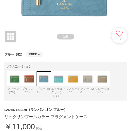
1
/
6
0
ブルー（82）
FREE
○
バリエーション
グリーン
ブラウン
ブルー（8
エメラルド
マスタード
グレー（2
グレージュ
（70）
（50）
2）
グリーン
（65）
0）
（45）
（71）
（ランバン オン ブルー）
LANVIN en Bleu
リュクサンブールカラー フラグメントケース
￥11,000
税込