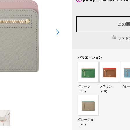
この商
ポスト投
バリエーション
グリーン
ブラウン
ブルー
（70）
（50）
グレージュ
（45）