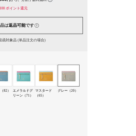
100
ポイント還元
品は
返品可能
です
函対象品 (単品注文の場合)
（82）
エメラルドグ
マスタード
グレー（20）
リーン（71）
（65）