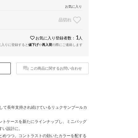
お気に入り
品切れ
1
お気に入り登録者数：
人
に入りに登録すると
値下げ
や
再入荷
の際にご連絡します
この商品に関するお問い合わせ
セラーとして長年支持され続けているリュクサンブールカ
ントケースを新たにラインナップし、ミニバッグ
すい設計に。
とめつつ、コントラストの効いたカラーを配する