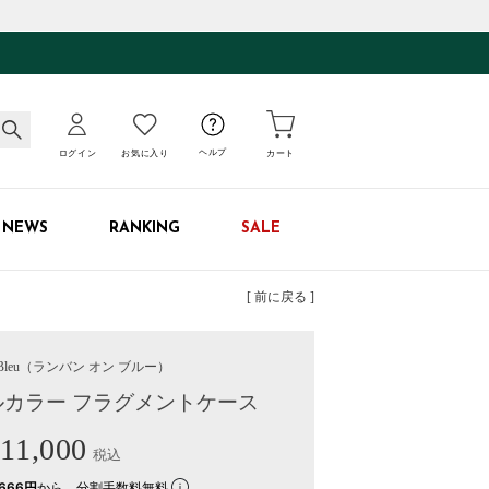
ログイン
お気に入り
ヘルプ
カート
NEWS
RANKING
SALE
[ 前に戻る ]
leu
（ランバン オン ブルー）
カラー フラグメントケース
11,000
税込
666円
から。分割手数料無料