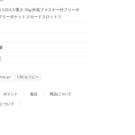
:11.5/D:0.5/重さ:50g/外装ファスナー付フリーポ
/フリーポケット:2/カードスロット:3
春夏
ス
URLをコピー
ポイント
返品
商品について
について