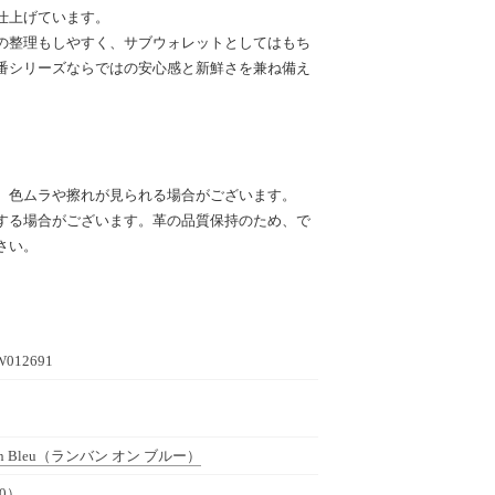
仕上げています。
の整理もしやすく、サブウォレットとしてはもち
番シリーズならではの安心感と新鮮さを兼ね備え
、色ムラや擦れが見られる場合がございます。
する場合がございます。革の品質保持のため、で
さい。
W012691
 Bleu
（ランバン オン ブルー）
0）