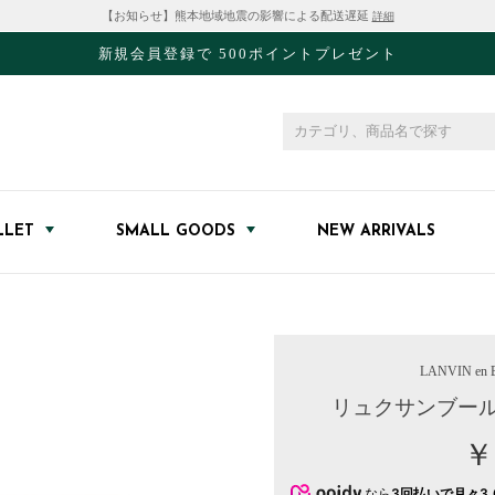
【お知らせ】熊本地域地震の影響による配送遅延
詳細
新規会員登録で 500ポイントプレゼント
LLET
SMALL GOODS
NEW ARRIVALS
LANVIN en B
リュクサンブール
￥
なら
3回払いで月々3,