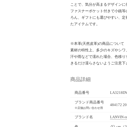
ことで、気分が高まるデザインに
ファスナーポケット付きで小銭等
ろん、ギフトにも選びやすい、定
たアイテムです。
※本革(天然皮革)の商品について
素材の特性上、多少のキズやシワ
汗や雨などで濡れた場合、色移り
きるだけ濡らさないようご注意下
商品詳細
商品番号
LA3218D
ブランド商品番号
484172 20
※店舗お問い合わせ用
ブランド名
LANVIN en
色
グレー（2