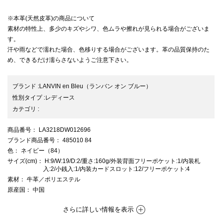
※本革(天然皮革)の商品について
素材の特性上、多少のキズやシワ、色ムラや擦れが見られる場合がございま
す。
汗や雨などで濡れた場合、色移りする場合がございます。革の品質保持のた
め、できるだけ濡らさないようご注意下さい。
ブランド
:
LANVIN en Bleu
（ランバン オン ブルー）
性別タイプ
:
レディース
カテゴリ
:
商品番号
： LA3218DW012696
ブランド商品番号
： 485010 84
色
： ネイビー（84）
サイズ(cm)
： H:9/W:19/D:2/重さ:160g/外装背面フリーポケット:1/内装札
入:2/小銭入:1/内装カードスロット:12/フリーポケット:4
素材
： 牛革／ポリエステル
原産国
： 中国
さらに詳しい情報を表示