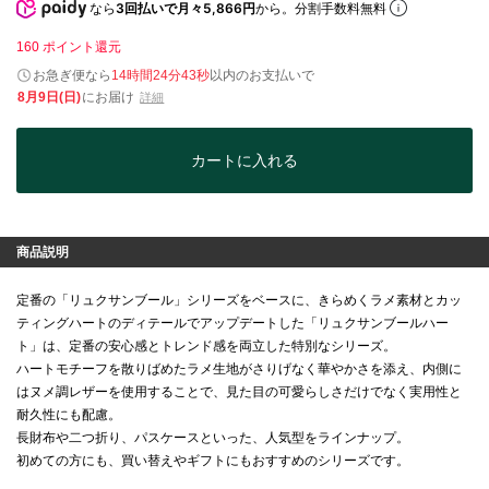
なら
3回払いで月々5,866円
から。分割手数料無料
160
ポイント還元
お急ぎ便なら
14時間24分43秒
以内
のお支払いで
8月9日(日)
にお届け
詳細
カートに入れる
商品説明
定番の「リュクサンブール」シリーズをベースに、きらめくラメ素材とカッ
ティングハートのディテールでアップデートした「リュクサンブールハー
ト」は、定番の安心感とトレンド感を両立した特別なシリーズ。
ハートモチーフを散りばめたラメ生地がさりげなく華やかさを添え、内側に
はヌメ調レザーを使用することで、見た目の可愛らしさだけでなく実用性と
耐久性にも配慮。
長財布や二つ折り、パスケースといった、人気型をラインナップ。
初めての方にも、買い替えやギフトにもおすすめのシリーズです。