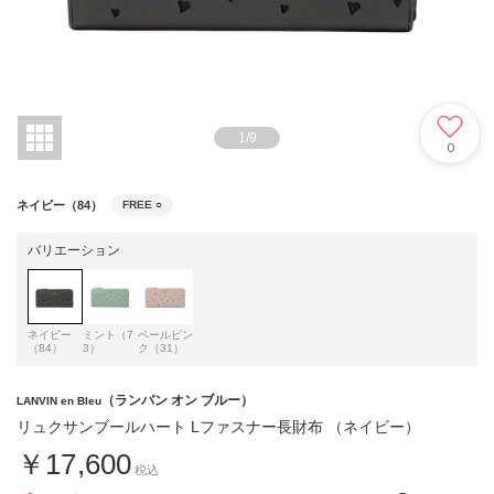
1
/
9
0
ネイビー（84）
FREE
○
バリエーション
ネイビー
ミント（7
ペールピン
（84）
3）
ク（31）
（ランバン オン ブルー）
LANVIN en Bleu
リュクサンブールハート Lファスナー長財布 （ネイビー）
￥17,600
税込