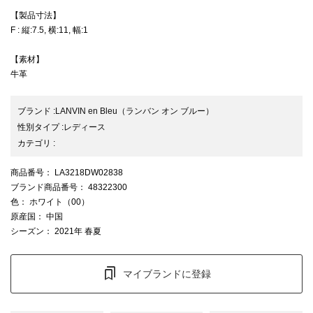
【製品寸法】
F : 縦:7.5, 横:11, 幅:1
【素材】
牛革
ブランド
:
LANVIN en Bleu
（ランバン オン ブルー）
性別タイプ
:
レディース
カテゴリ
:
商品番号
： LA3218DW02838
ブランド商品番号
： 48322300
色
： ホワイト（00）
原産国
： 中国
シーズン
： 2021年 春夏
マイブランドに登録