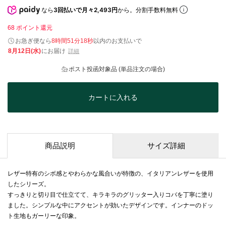
なら
3回払いで月々2,493円
から。分割手数料無料
68
ポイント還元
お急ぎ便なら
8時間51分17秒
以内
のお支払いで
8月12日(水)
にお届け
詳細
ポスト投函対象品 (単品注文の場合)
カートに入れる
商品説明
サイズ詳細
レザー特有のシボ感とやわらかな風合いが特徴の、イタリアンレザーを使用
したシリーズ。
すっきりと切り目で仕立てて、キラキラのグリッター入りコバを丁寧に塗り
ました。シンプルな中にアクセントが効いたデザインです。インナーのドッ
ト生地もガーリーな印象。