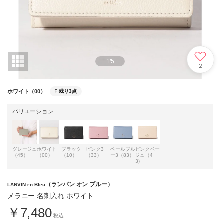
1
/
5
2
ホワイト（00）
F
残り3点
バリエーション
グレージュ
ホワイト
ブラック
ピンク3
ペールブル
ピンクベー
（45）
（00）
（10）
（33）
ー3（83）
ジュ（4
3）
（ランバン オン ブルー）
LANVIN en Bleu
メラニー 名刺入れ ホワイト
￥7,480
税込