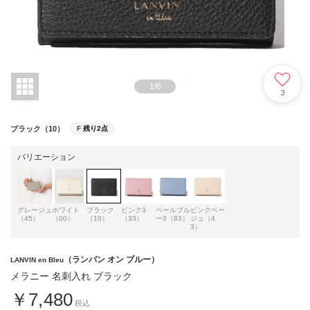
1
/
6
3
ブラック（10）
F
残り2点
バリエーション
グレージュ
ホワイト
ブラック
ピンク3
ペールブル
ピンクベー
（45）
（00）
（10）
（33）
ー3（83）
ジュ（4
3）
（ランバン オン ブルー）
LANVIN en Bleu
メラニー 名刺入れ ブラック
￥7,480
税込