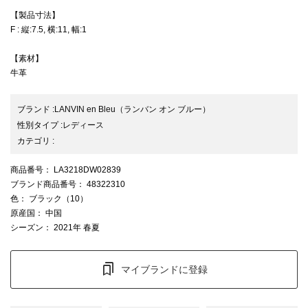
【製品寸法】
F : 縦:7.5, 横:11, 幅:1
【素材】
牛革
ブランド
:
LANVIN en Bleu
（ランバン オン ブルー）
性別タイプ
:
レディース
カテゴリ
:
商品番号
： LA3218DW02839
ブランド商品番号
： 48322310
色
： ブラック（10）
原産国
： 中国
シーズン
： 2021年 春夏
マイブランドに登録