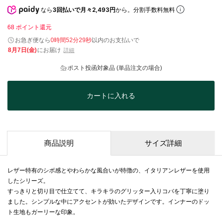
なら
3回払いで月々2,493円
から。分割手数料無料
68
ポイント還元
お急ぎ便なら
0時間52分29秒
以内
のお支払いで
8月7日(金)
にお届け
詳細
ポスト投函対象品 (単品注文の場合)
カートに入れる
商品説明
サイズ詳細
レザー特有のシボ感とやわらかな風合いが特徴の、イタリアンレザーを使用
したシリーズ。
すっきりと切り目で仕立てて、キラキラのグリッター入りコバを丁寧に塗り
ました。シンプルな中にアクセントが効いたデザインです。インナーのドッ
ト生地もガーリーな印象。