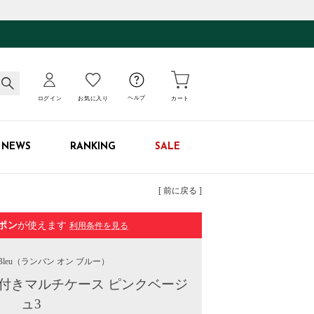
ログイン
お気に入り
ヘルプ
カート
NEWS
RANKING
SALE
[ 前に戻る ]
ポン
が使えます
利用条件を見る
leu
（ランバン オン ブルー）
付きマルチケース ピンクベージ
ュ3