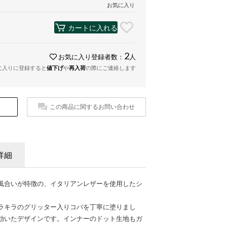
お気に入り
カートに入れる
2
お気に入り登録者数：
人
に入りに登録すると
値下げ
や
再入荷
の際にご連絡します
この商品に関するお問い合わせ
詳細
風合いが特徴の、イタリアンレザーを使用したシ
ラキラのグリッター入りコバを丁寧に塗りまし
効いたデザインです。インナーのドット生地もガ