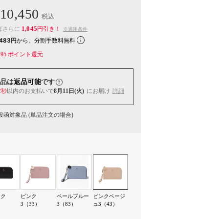
10,450
税込
1,045
ばさらに
円引き！
※適用条件
483円
から。分割手数料無料
95
ポイント還元
品は
返品可能
です
2秒
以内
のお支払いで
8月11日(火)
にお届け
詳細
函対象品 (単品注文の場合)
ック
ピンク
ペールブルー
ピンクベージ
）
3（33）
3（83）
ュ3（43）