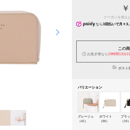
￥
クーポンを使え
なら
3回払いで月々3,
この商
お急ぎ便なら
19時間13分2
ポスト投
バリエーション
グレージュ
ホワイト
ブラ
（45）
（00）
（10