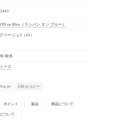
2443
IN en Bleu
（ランバン オン ブルー）
クベージュ3（43）
1年 秋冬
ィース
URLをコピー
ポイント
返品
商品について
について