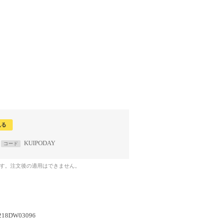
見る
KUIPODAY
コード
です。注文後の適用はできません。
218DW03096