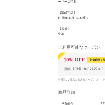
ーリーな印象。
【製品寸法】
F : 縦:8.5, 横:13.5, 幅:1
【素材】
牛革
ご利用可能なクーポン
10
%
OFF
対象商品を
8月9日 (Sun) 23:59まで
期間
※1回のご注文に使えるクーポンは1つ
商品詳細
商品番号
LA3