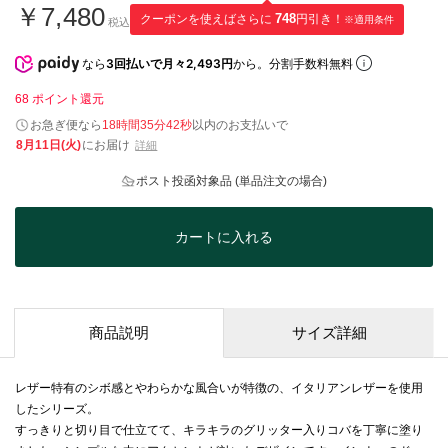
￥7,480
クーポンを使えばさらに
748
円引き！
※適用条件
税込
なら
3回払いで月々2,493円
から。分割手数料無料
68
ポイント還元
お急ぎ便なら
18時間35分42秒
以内
のお支払いで
8月11日(火)
にお届け
詳細
ポスト投函対象品 (単品注文の場合)
カートに入れる
商品説明
サイズ詳細
レザー特有のシボ感とやわらかな風合いが特徴の、イタリアンレザーを使用
したシリーズ。
すっきりと切り目で仕立てて、キラキラのグリッター入りコバを丁寧に塗り