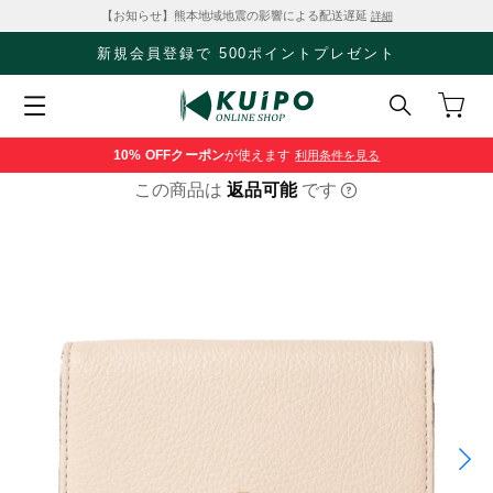
【お知らせ】熊本地域地震の影響による配送遅延
詳細
新規会員登録で 500ポイントプレゼント
10% OFF
クーポン
が使えます
利用条件を見る
この商品は
返品可能
です