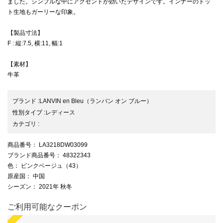
ました。シンプルな中にアクセントが効いたデザインです。インナーのドッ
ト生地もガーリーな印象。
【製品寸法】
F : 縦:7.5, 横:11, 幅:1
【素材】
牛革
ブランド
:
LANVIN en Bleu
（ランバン オン ブルー）
性別タイプ
:
レディース
カテゴリ
:
商品番号
： LA3218DW03099
ブランド商品番号
： 48322343
色
： ピンクベージュ（43）
原産国
： 中国
シーズン
： 2021年 秋冬
ご利用可能なクーポン