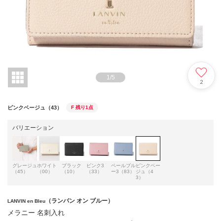
1
/
5
2
ピンクベージュ（43）
F
残り1点
バリエーション
グレージュ
ホワイト
ブラック
ピンク3
ペールブル
ピンクベー
（45）
（00）
（10）
（33）
ー3（83）
ジュ（4
3）
（ランバン オン ブルー）
LANVIN en Bleu
メラニー 名刺入れ